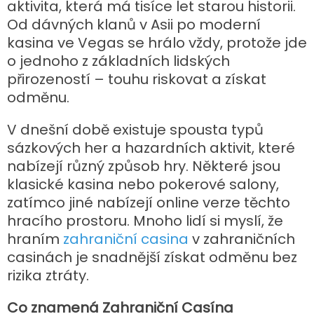
aktivita, která má tisíce let starou historii.
Od dávných klanů v Asii po moderní
kasina ve Vegas se hrálo vždy, protože jde
o jednoho z základních lidských
přirozeností – touhu riskovat a získat
odměnu.
V dnešní době existuje spousta typů
sázkových her a hazardních aktivit, které
nabízejí různý způsob hry. Některé jsou
klasické kasina nebo pokerové salony,
zatímco jiné nabízejí online verze těchto
hracího prostoru. Mnoho lidí si myslí, že
hraním
zahraniční casina
v zahraničních
casinách je snadnější získat odměnu bez
rizika ztráty.
Co znamená Zahraniční Casína