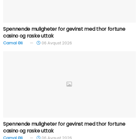
Spennende muligheter for gevinst med thor fortune
casino og raske uttak
Camal Əli
06 Avqust 2026
Spennende muligheter for gevinst med thor fortune
casino og raske uttak
Camal Əli
06 Avqust 2026