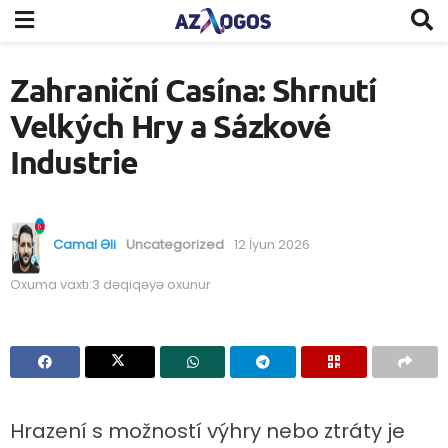
Zahraniční Casína: Shrnutí
Velkých Hry a Sázkové
Industrie
Camal Əli
Uncategorized
12 İyun 2026
Oxuma vaxtı:3 dəqiqəyə oxunur
Hrazení s možností výhry nebo ztráty je