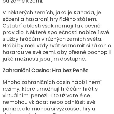
od země k zemi.
V některých zemích, jako je Kanada, je
sázení a hazardní hry říděno státem.
Ostatní oblasti však nemají tak pevné
pravidlo. Některé společnosti nabízejí své
služby hráčům v různých zemích světa.
Hráči by měli vždy zvát seznámit si zákon o
hazardu ve své zemi, aby přesně pochopili
jaké možnosti jsou jim dostupné.
Zahraniční Casina: Hra bez Peněz
Mnoho zahraničních casin nabízí herní
režimy, které umožňují hráčům hrát s
virtuálními penězi. Tito uživatelé se
nemohou vkládat nebo odhlásit své
peníze, ale mohou si vyzkoušet hry a