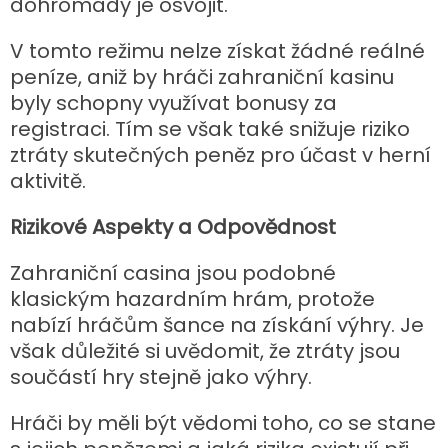
dohromady je osvojit.
V tomto režimu nelze získat žádné reálné
peníze, aniž by hráči zahraniční kasinu
byly schopny využívat bonusy za
registraci. Tím se však také snižuje riziko
ztráty skutečných peněz pro účast v herní
aktivitě.
Rizikové Aspekty a Odpovědnost
Zahraniční casina jsou podobné
klasickým hazardním hrám, protože
nabízí hráčům šance na získání výhry. Je
však důležité si uvědomit, že ztráty jsou
součástí hry stejně jako výhry.
Hráči by měli být vědomi toho, co se stane