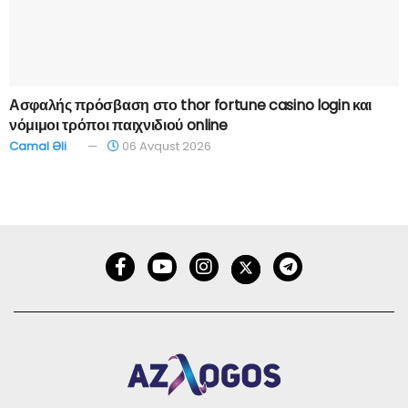
Ασφαλής πρόσβαση στο thor fortune casino login και
νόμιμοι τρόποι παιχνιδιού online
Camal Əli
06 Avqust 2026