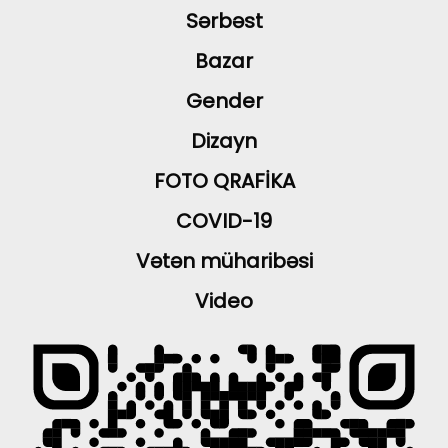
Sərbəst
Bazar
Gender
Dizayn
FOTO QRAFİKA
COVID-19
Vətən müharibəsi
Video