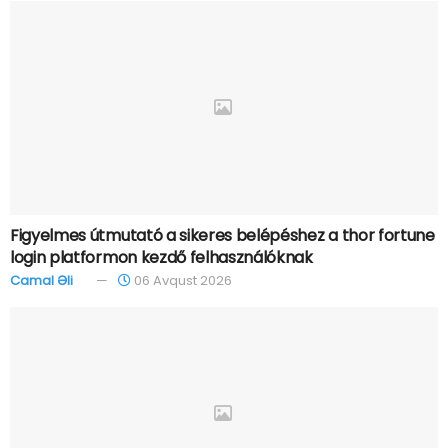
Figyelmes útmutató a sikeres belépéshez a thor fortune
login platformon kezdő felhasználóknak
Camal Əli
06 Avqust 2026