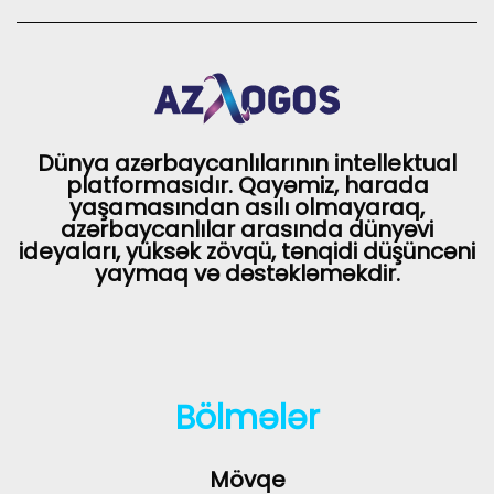
Dünya azərbaycanlılarının intellektual
platformasıdır. Qayəmiz, harada
yaşamasından asılı olmayaraq,
azərbaycanlılar arasında dünyəvi
ideyaları, yüksək zövqü, tənqidi düşüncəni
yaymaq və dəstəkləməkdir.
Bölmələr
Mövqe