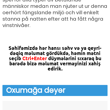
människor medan man njuter ut ur denna
oerhört fängslande miljö och vill enkelt
stanna på natten efter att ha fått några
vinstnivåer.
Səhifəmizdə hər hansı səhv və ya qeyri-
dəqiq məlumat gördükdə, həmin mətni
seçib
Ctrl+Enter
düymələrini sıxaraq bu
barədə bizə məlumat verməyinizi xahiş
edirik.
Oxumağa
dəyər