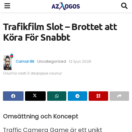
Trafikfilm Slot – Brottet att
Köra För Snabbt
Camal Əli
Uncategorized
12 İyun 2026
Oxuma vaxtı:3 dəqiqəyə oxunur
Omsättning och Koncept
Traffic Camera Game är ett unikt