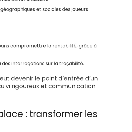
s géographiques et sociales des joueurs
 sans compromettre la rentabilité, grâce à
 des interrogations sur la traçabilité.
t devenir le point d’entrée d’un
suivi rigoureux et communication
alace : transformer les