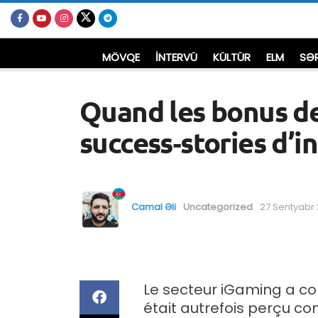
MÖVQE
İNTERVÜ
KÜLTÜR
ELM
SƏ
Quand les bonus de 
success‑stories d’i
Camal Əli
Uncategorized
27 Sentyabr
Le secteur iGaming a c
était autrefois perçu 