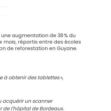
et une augmentation de 38 % du
x mois, répartis entre des écoles
ion de reforestation en Guyane.
à obtenir des tablettes »,
u acquérir un scanner
r de l’hôpital de Bordeaux.