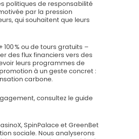
s politiques de responsabilité
motivée par la pression
rs, qui souhaitent que leurs
 100 % ou de tours gratuits –
er des flux financiers vers des
cevoir leurs programmes de
romotion à un geste concret :
ensation carbone.
engagement, consultez le guide
– CasinoX, SpinPalace et GreenBet
tion sociale. Nous analyserons