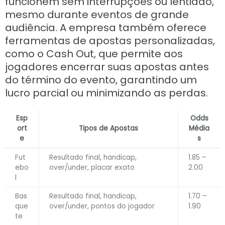
funcionem sem interrupções ou lentidão,
mesmo durante eventos de grande
audiência. A empresa também oferece
ferramentas de apostas personalizadas,
como o Cash Out, que permite aos
jogadores encerrar suas apostas antes
do término do evento, garantindo um
lucro parcial ou minimizando as perdas.
Esp
Odds
ort
Tipos de Apostas
Média
e
s
Fut
Resultado final, handicap,
1.85 –
ebo
over/under, placar exato
2.00
l
Bas
Resultado final, handicap,
1.70 –
que
over/under, pontos do jogador
1.90
te