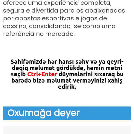
oferece uma experiência completa,
segura e divertida para os apaixonados
por apostas esportivas e jogos de
cassino, consolidando-se como uma
referência no mercado.
Səhifəmizdə hər hansı səhv və ya qeyri-
dəqiq məlumat gördükdə, həmin mətni
seçib
Ctrl+Enter
düymələrini sıxaraq bu
barədə bizə məlumat verməyinizi xahiş
edirik.
Oxumağa
dəyər