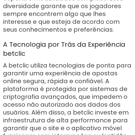
diversidade garante que os jogadores
sempre encontrem algo que lhes
interesse e que esteja de acordo com
seus conhecimentos e preferências.
A Tecnologia por Trás da Experiência
betclic
A betclic utiliza tecnologias de ponta para
garantir uma experiência de apostas
online segura, rápida e confiável. A
plataforma é protegida por sistemas de
criptografia avançados, que impedem o
acesso não autorizado aos dados dos
usuários. Além disso, a betclic investe em
infraestrutura de alta performance para
garantir que o site e o aplicativo móvel