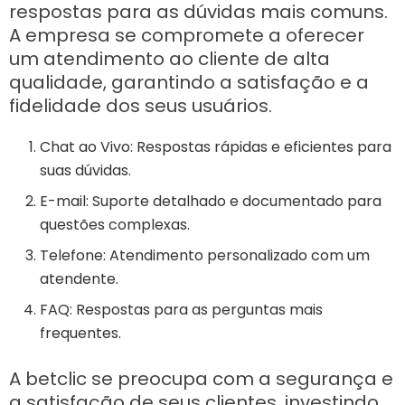
respostas para as dúvidas mais comuns.
A empresa se compromete a oferecer
um atendimento ao cliente de alta
qualidade, garantindo a satisfação e a
fidelidade dos seus usuários.
Chat ao Vivo: Respostas rápidas e eficientes para
suas dúvidas.
E-mail: Suporte detalhado e documentado para
questões complexas.
Telefone: Atendimento personalizado com um
atendente.
FAQ: Respostas para as perguntas mais
frequentes.
A betclic se preocupa com a segurança e
a satisfação de seus clientes, investindo