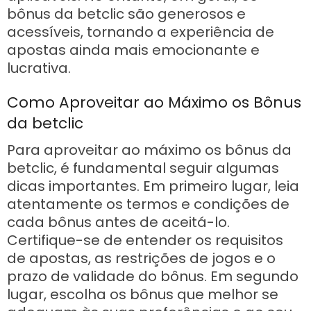
bônus da betclic são generosos e
acessíveis, tornando a experiência de
apostas ainda mais emocionante e
lucrativa.
Como Aproveitar ao Máximo os Bônus
da betclic
Para aproveitar ao máximo os bônus da
betclic, é fundamental seguir algumas
dicas importantes. Em primeiro lugar, leia
atentamente os termos e condições de
cada bônus antes de aceitá-lo.
Certifique-se de entender os requisitos
de apostas, as restrições de jogos e o
prazo de validade do bônus. Em segundo
lugar, escolha os bônus que melhor se