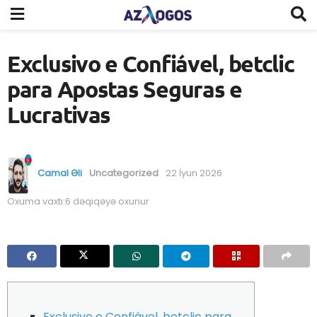
Exclusivo e Confiável, betclic
para Apostas Seguras e
Lucrativas
Camal Əli
Uncategorized
22 İyun 2026
Oxuma vaxtı:6 dəqiqəyə oxunur
Exclusivo e Confiável, betclic para