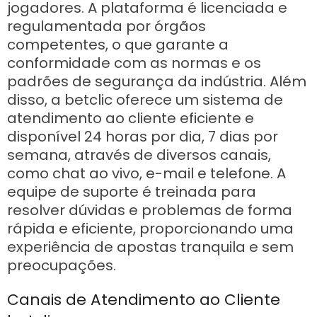
jogadores. A plataforma é licenciada e
regulamentada por órgãos
competentes, o que garante a
conformidade com as normas e os
padrões de segurança da indústria. Além
disso, a betclic oferece um sistema de
atendimento ao cliente eficiente e
disponível 24 horas por dia, 7 dias por
semana, através de diversos canais,
como chat ao vivo, e-mail e telefone. A
equipe de suporte é treinada para
resolver dúvidas e problemas de forma
rápida e eficiente, proporcionando uma
experiência de apostas tranquila e sem
preocupações.
Canais de Atendimento ao Cliente