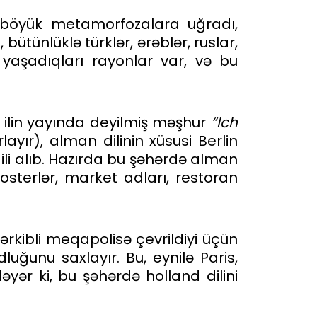
x böyük metamorfozalara uğradı,
bütünlüklə türklər, ərəblər, ruslar,
 yaşadıqları rayonlar var, və bu
cü ilin yayında deyilmiş məşhur
“Ich
ırlayır), alman dilinin xüsusi Berlin
dili alıb. Hazırda bu şəhərdə alman
 posterlər, market adları, restoran
ərkibli meqapolisə çevrildiyi üçün
dluğunu saxlayır. Bu, eynilə Paris,
yər ki, bu şəhərdə holland dilini