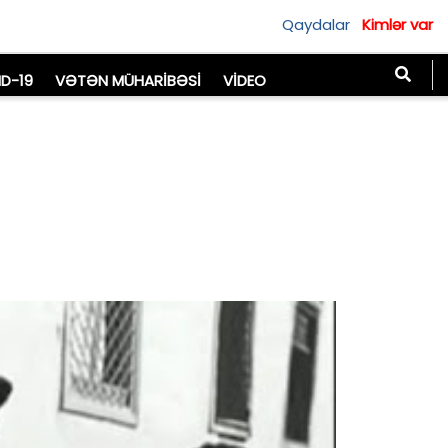
Qaydalar
Kimlər var
D-19
VƏTƏN MÜHARIBƏSI
VIDEO