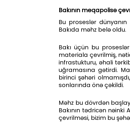
Bakının meqapolisə çevr
Bu proseslər dünyanın b
Bakıda məhz belə oldu.
Bakı üçün bu proseslər x
materiala çevrilmiş, nət
infrastukturu, əhali tər
uğramasına gətirdi. Ma
birinci şəhəri olmamışdı
sonlarında önə çəkildi.
Məhz bu dövrdən başlaya
Bakının tədricən nəinki 
çevrilməsi, bizim bu şəh