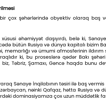
ilməsi
ir çox şəhərlərində obyektiv olaraq baş ve
üsusi əhəmiyyət daşıyırdı, belə ki, Sənaye İn
icədə bütün Rusiya və dünya kapitalı bizim B
kibi, memarlığı və ümumi afmosferinin ildırı
raqlıdır ki, bu proseslərə qədər Bakı şəhə
, biz, Təbriz, Şamaxı, Gəncə haqda bunu deyə 
raq Sənaye İnqilabının təsiri ilə baş vermis
Azərbaycan, nəinki Qafqaz, hətta Rusiya və 
ərdəki dominasiyamıza çox uzun müddətlik fasi