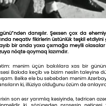
g
ü
n
ü”
nd
ə
n
dan
ışı
l
ı
r
.
Şəxsən
ç
ox
da
ə
h
ə
miy
fında
neqativ
fikirl
ə
rin
ü
st
ü
nl
ü
k
t
əş
kil
etdiyini
ay
ı
b
bir
anda
yoxa
çı
xma
ğ
a
meylli
olasalar
zuya nöqtə qoymaq lazımdır.
ətim: mənim üçün bakılılara xas bir günün
səsi Bakıda keçib və bizim nəslin taleyinə 
ışam. Bəlkə elə bu səbəbdən mənim Azərba
hansıların ki, illüziya olduğunu özüm də anlayı
tarixin son əsr yarımlıq kəsiyində, tədricən a
nməlidir ki, sözügedən prosesin nəticəsi