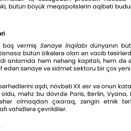
i, bütün böyük meqapolislərin aqibəti budu
ə
ri
da baş vermiş
S
ə
naye
İ
nqilab
ı
dünyanın bütü
isnasız bütün ölkələrə olan ən vacib təsirlərd
sadi anlamda həm nəhəng kapitalı, həm də əy
 edən sənaye və xidmət sektoru bir çox yeni iş 
ərhədlərini aşdı, növbəti XX əsr və onun katakl
əzi oldu, məhz bu dövrdə Paris, Berlin, Vyan
əhər olmaqdan çıxaraq, zəngin etnik tərkibl
i vahidlərə çevrildilər.
?