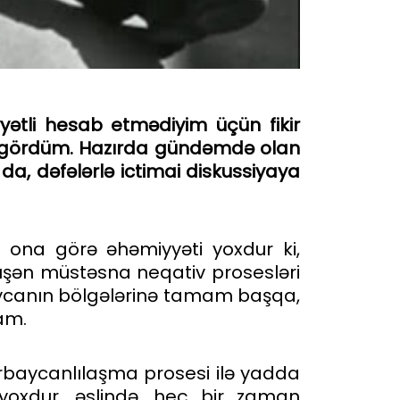
y
ə
tli
hesab etmədiyim
üçü
n
fikir
g
ö
rd
ü
m
.
Haz
ı
rda
g
ü
nd
ə
md
ə
olan
da
,
d
ə
f
ə
l
ə
rl
ə
ictimai
diskussiyaya
 ona görə əhəmiyyəti yoxdur ki,
düşən müstəsna neqativ prosesləri
ycanın bölgələrinə tamam başqa,
ram.
zərbaycanlılaşma prosesi ilə yadda
 yoxdur, əslində, heç bir zaman