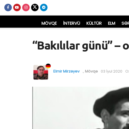
MÖVQE
İNTERVÜ
KÜLTÜR
ELM
SƏ
“Bakılılar günü” – 
Elmir Mirzəyev
.
,
Mövqe
03 İyul 2020
O