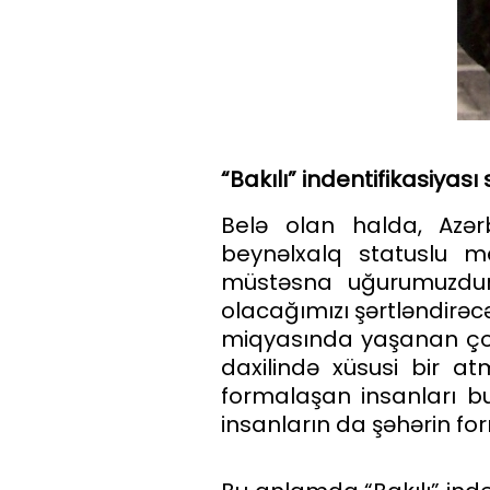
“Bakılı” indentifikasiyas
Belə olan halda, Azər
beynəlxalq statuslu m
müstəsna uğurumuzdur.
olacağımızı şərtləndirəc
miqyasında yaşanan çoxs
daxilində xüsusi bir a
formalaşan insanları bu ş
insanların da şəhərin fo