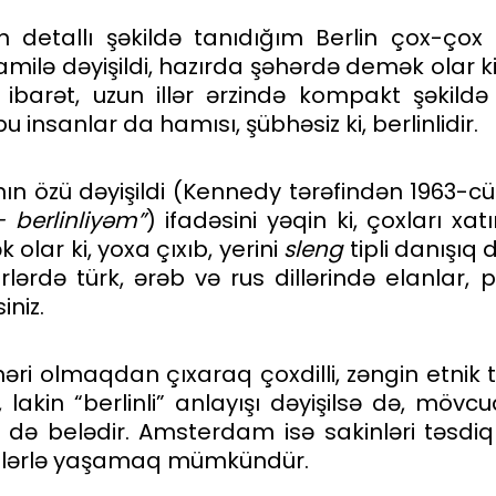
n detallı şəkildə tanıdığım Berlin çox-ço
milə dəyişildi, hazırda şəhərdə demək olar ki, 
ibarət, uzun illər ərzində kompakt şəkildə
nsanlar da hamısı, şübhəsiz ki, berlinlidir.
şının özü dəyişildi (Kennedy tərəfindən 1963-
 berlinliyəm”
) ifadəsini yəqin ki, çoxları xat
olar ki, yoxa çıxıb, yerini
sleng
tipli danışıq 
erlərdə türk, ərəb və rus dillərində elanlar,
iniz.
həri olmaqdan çıxaraq çoxdilli, zəngin etnik t
, lakin “berlinli” anlayışı dəyişilsə də, mövcu
ə belədir. Amsterdam isə sakinləri təsdiqlə
llərlə yaşamaq mümkündür.