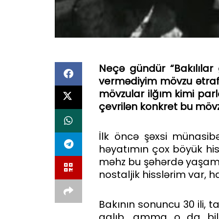
Ne
çə
g
ü
nd
ü
r
“
Bak
ı
l
ı
lar
verm
ə
diyim mövzu ətra
m
ö
vzular
il
ğı
m
kimi
parl
ç
evril
ə
n
konkret
bu
m
öv
İlk öncə şəxsi münasib
həyatımın çox böyük his
məhz bu şəhərdə yaşam
nostaljik hisslərim var, 
Bakının sonuncu 30 ili, 
qalıb, amma o da bili