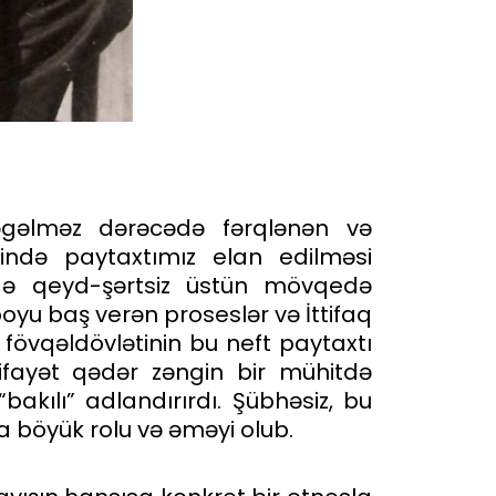
əgəlməz dərəcədə fərqlənən və
lində paytaxtımız elan edilməsi
rdə qeyd-şərtsiz üstün mövqedə
oyu baş verən proseslər və İttifaq
övqəldövlətinin bu neft paytaxtı
kifayət qədər zəngin bir mühitdə
“bakılı” adlandırırdı. Şübhəsiz, bu
a böyük rolu və əməyi olub.