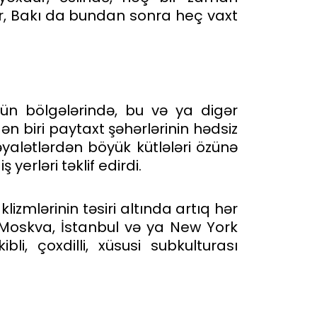
r, Bakı da bundan sonra heç vaxt
n bölgələrində, bu və ya digər
ən biri paytaxt şəhərlərinin hədsiz
alətlərdən böyük kütlələri özünə
yerləri təklif edirdi.
izmlərinin təsiri altında artıq hər
a, Moskva, İstanbul və ya New York
i, çoxdilli, xüsusi subkulturası