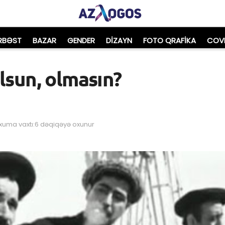
RBƏST
BAZAR
GENDER
DIZAYN
FOTO QRAFİKA
COVI
olsun, olmasın?
xuma vaxtı:6 dəqiqəyə oxunur