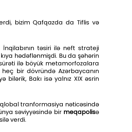
rdi, bizim Qafqazda da Tiflis və
qilabının təsiri ilə neft strateji
akıya hədəflənmişdi. Bu da şəhərin
m sürəti ilə böyük metamorfozalara
ri heç bir dövründə Azərbaycanın
bilərik, Bakı isə yalnız XIX əsrin
 qlobal tranformasiya nəticəsində
dünya səviyyəsində bir
meqapolis
ə
lə verdi.