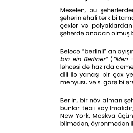
Məsələn, bu şəhərlərdə
şəhərin əhali tərkibi tama
çexlər və polyaklardan 
şəhərdə anadan olmuş bu i
Beləcə “berlinli” anlayı
bin ein Berliner”
(
“Mən –
ləhcəsi də hazırda demək 
dili ilə yanaşı bir çox y
menyusu və s. görə bilərs
Berlin, bir növ alman şə
bunlar təbii sayılmalıdır
New York, Moskva üçün d
bilmədən, öyrənmədən i