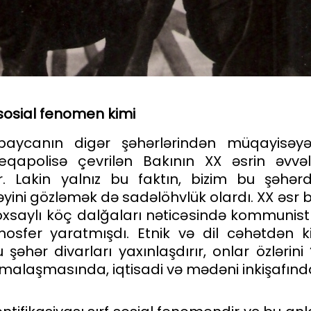
ı sosial fenomen
kimi
baycanın digər şəhərlərindən müqayisəy
eqapolisə çevrilən Bakının XX əsrin əvvə
 Lakin yalnız bu faktın, bizim bu şəhə
əyini gözləmək də sadəlöhvlük olardı. XX əsr b
aylı köç dalğaları nəticəsində kommunist f
tmosfer yaratmışdı. Etnik və dil cəhətdən 
əhər divarları yaxınlaşdırır, onlar özlərini 
rmalaşmasında, iqtisadi və mədəni inkişafınd