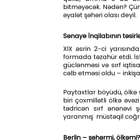
bitməyəcək. Nədən? Çünk
əyalət şəhəri olası deyil.
S
ə
naye
İ
nqilab
ı
n
ı
n
t
ə
sirl
XIX əsrin 2-ci yarısın
formada təzahür etdi. İst
güclənməsi və sırf iqti
cəlb etməsi oldu – inkişaf
Paytaxtlar böyüdü, ölkə s
biri çoxmillətli ölkə əv
tədricən sırf ənənəvi ş
yaranmış müstəqil coğraf
Berlin – şəhərmi, ölkəmi