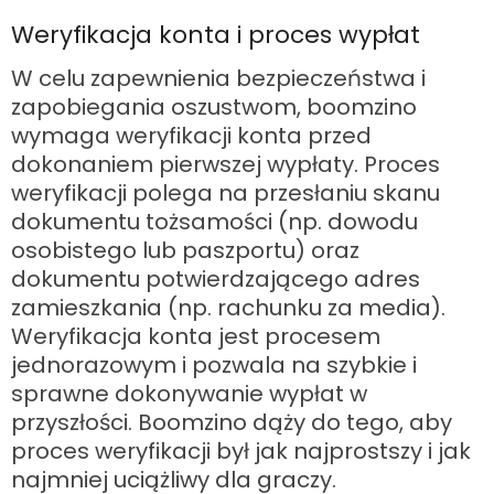
Weryfikacja konta i proces wypłat
W celu zapewnienia bezpieczeństwa i
zapobiegania oszustwom, boomzino
wymaga weryfikacji konta przed
dokonaniem pierwszej wypłaty. Proces
weryfikacji polega na przesłaniu skanu
dokumentu tożsamości (np. dowodu
osobistego lub paszportu) oraz
dokumentu potwierdzającego adres
zamieszkania (np. rachunku za media).
Weryfikacja konta jest procesem
jednorazowym i pozwala na szybkie i
sprawne dokonywanie wypłat w
przyszłości. Boomzino dąży do tego, aby
proces weryfikacji był jak najprostszy i jak
najmniej uciążliwy dla graczy.