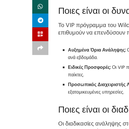
Ποιες είναι οι δ
Το VIP πρόγραμμα του Wild
επιθυμούν να επενδύσουν π
Αυξημένα Όρια Ανάληψης:
Ο
ανά εβδομάδα.
Ειδικές Προσφορές:
Οι VIP π
παίκτες.
Προσωπικός Διαχειριστής 
εξατομικευμένες υπηρεσίες.
Ποιες είναι οι δια
Οι διαδικασίες ανάληψης στ