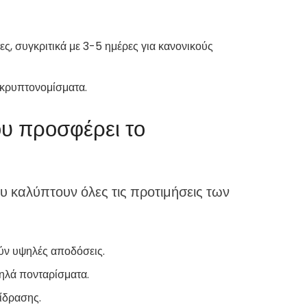
ς, συγκριτικά με 3-5 ημέρες για κανονικούς
 κρυπτονομίσματα.
ου προσφέρει το
 καλύπτουν όλες τις προτιμήσεις των
ούν υψηλές αποδόσεις.
ψηλά πονταρίσματα.
ίδρασης.