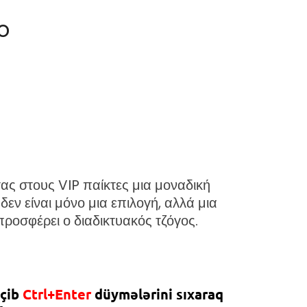
o
ας στους VIP παίκτες μια μοναδική
εν είναι μόνο μια επιλογή, αλλά μια
προσφέρει ο διαδικτυακός τζόγος.
eçib
Ctrl+Enter
düymələrini sıxaraq