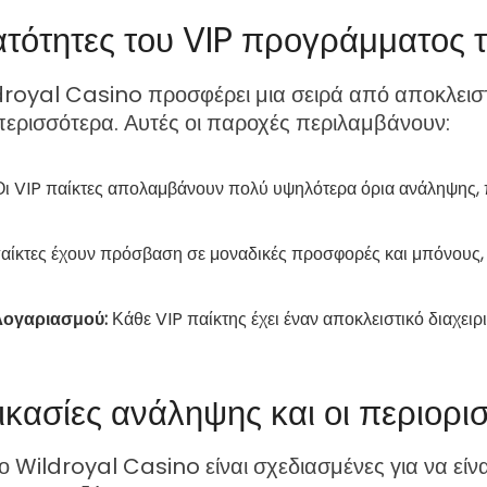
υνατότητες του VIP προγράμματος
royal Casino προσφέρει μια σειρά από αποκλειστ
ερισσότερα. Αυτές οι παροχές περιλαμβάνουν:
ι VIP παίκτες απολαμβάνουν πολύ υψηλότερα όρια ανάληψης, 
αίκτες έχουν πρόσβαση σε μοναδικές προσφορές και μπόνους, 
Λογαριασμού:
Κάθε VIP παίκτης έχει έναν αποκλειστικό διαχειρ
δικασίες ανάληψης και οι περιορισ
ο Wildroyal Casino είναι σχεδιασμένες για να είνα