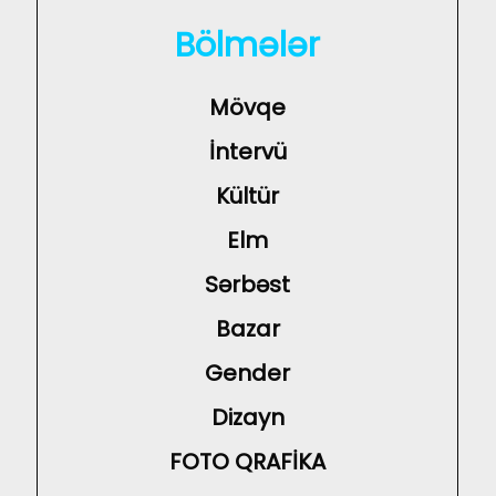
Bölmələr
Mövqe
İntervü
Kültür
Elm
Sərbəst
Bazar
Gender
Dizayn
FOTO QRAFİKA