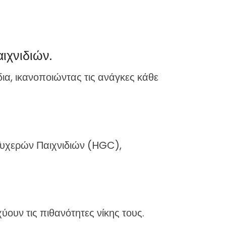
ιχνιδιών.
ια, ικανοποιώντας τις ανάγκες κάθε
 Τυχερών Παιχνιδιών (HGC),
ουν τις πιθανότητες νίκης τους.