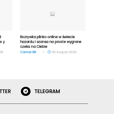
d
Rozrywka plinko online w świecie
s y
hazardu i szansa na proste wygrane
czeka na Ciebie
26
Camal Əli
05 Avqust 2026
TTER
TELEGRAM