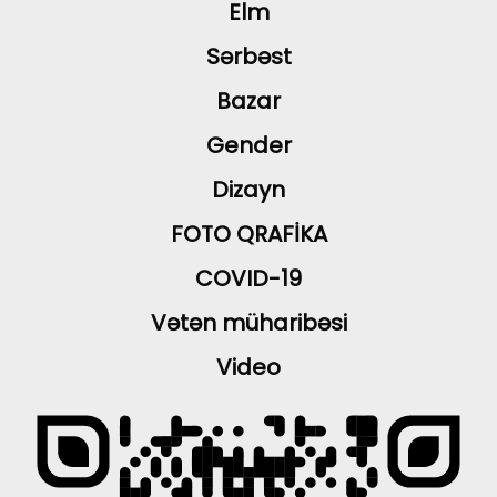
Elm
Sərbəst
Bazar
Gender
Dizayn
FOTO QRAFİKA
COVID-19
Vətən müharibəsi
Video