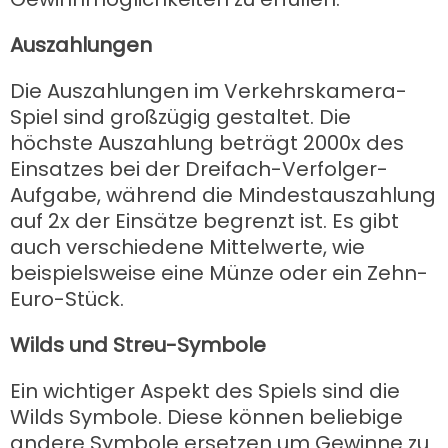
Auszahlungen
Die Auszahlungen im Verkehrskamera-
Spiel sind großzügig gestaltet. Die
höchste Auszahlung beträgt 2000x des
Einsatzes bei der Dreifach-Verfolger-
Aufgabe, während die Mindestauszahlung
auf 2x der Einsätze begrenzt ist. Es gibt
auch verschiedene Mittelwerte, wie
beispielsweise eine Münze oder ein Zehn-
Euro-Stück.
Wilds und Streu-Symbole
Ein wichtiger Aspekt des Spiels sind die
Wilds Symbole. Diese können beliebige
andere Symbole ersetzen um Gewinne zu