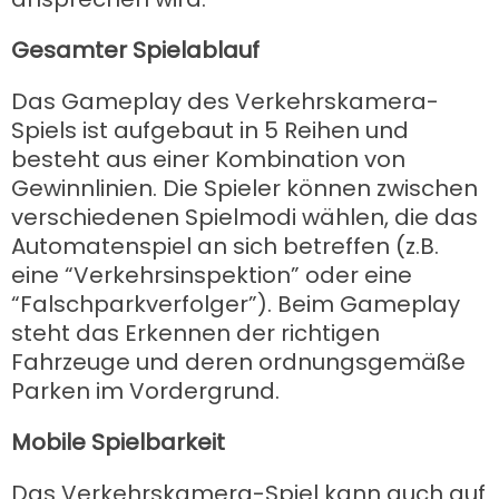
Gesamter Spielablauf
Das Gameplay des Verkehrskamera-
Spiels ist aufgebaut in 5 Reihen und
besteht aus einer Kombination von
Gewinnlinien. Die Spieler können zwischen
verschiedenen Spielmodi wählen, die das
Automatenspiel an sich betreffen (z.B.
eine “Verkehrsinspektion” oder eine
“Falschparkverfolger”). Beim Gameplay
steht das Erkennen der richtigen
Fahrzeuge und deren ordnungsgemäße
Parken im Vordergrund.
Mobile Spielbarkeit
Das Verkehrskamera-Spiel kann auch auf