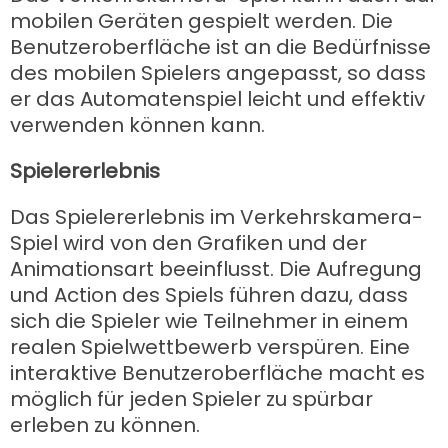
mobilen Geräten gespielt werden. Die
Benutzeroberfläche ist an die Bedürfnisse
des mobilen Spielers angepasst, so dass
er das Automatenspiel leicht und effektiv
verwenden können kann.
Spielererlebnis
Das Spielererlebnis im Verkehrskamera-
Spiel wird von den Grafiken und der
Animationsart beeinflusst. Die Aufregung
und Action des Spiels führen dazu, dass
sich die Spieler wie Teilnehmer in einem
realen Spielwettbewerb verspüren. Eine
interaktive Benutzeroberfläche macht es
möglich für jeden Spieler zu spürbar
erleben zu können.