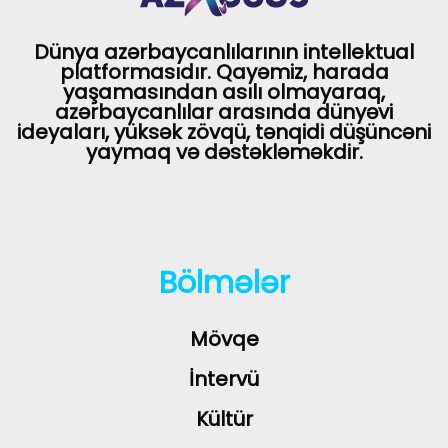
Dünya azərbaycanlılarının intellektual
platformasıdır. Qayəmiz, harada
yaşamasından asılı olmayaraq,
azərbaycanlılar arasında dünyəvi
ideyaları, yüksək zövqü, tənqidi düşüncəni
yaymaq və dəstəkləməkdir.
Bölmələr
Mövqe
İntervü
Kültür