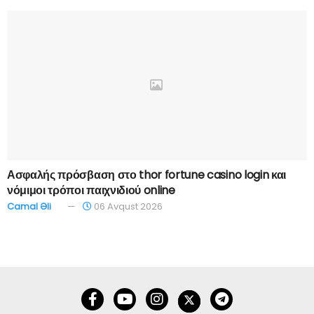
Ασφαλής πρόσβαση στο thor fortune casino login και
νόμιμοι τρόποι παιχνιδιού online
Camal Əli
06 Avqust 2026