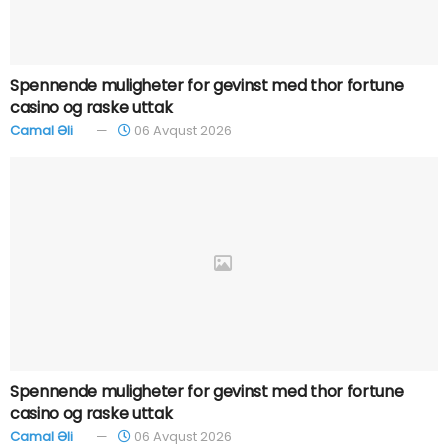
Spennende muligheter for gevinst med thor fortune
casino og raske uttak
Camal Əli
06 Avqust 2026
Spennende muligheter for gevinst med thor fortune
casino og raske uttak
Camal Əli
06 Avqust 2026