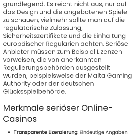
grundlegend. Es reicht nicht aus, nur auf
das Design und die angebotenen Spiele
zu schauen; vielmehr sollte man auf die
regulatorische Zulassung,
Sicherheitszertifikate und die Einhaltung
europäischer Regularien achten. Seriöse
Anbieter müssen zum Beispiel Lizenzen
vorweisen, die von anerkannten
Regulierungsbehörden ausgestellt
wurden, beispielsweise der Malta Gaming
Authority oder der deutschen
Glücksspielbehörde.
Merkmale seriöser Online-
Casinos
Transparente Lizenzierung:
Eindeutige Angaben