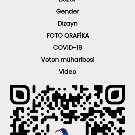
Gender
Dizayn
FOTO QRAFİKA
COVID-19
Vətən müharibəsi
Video