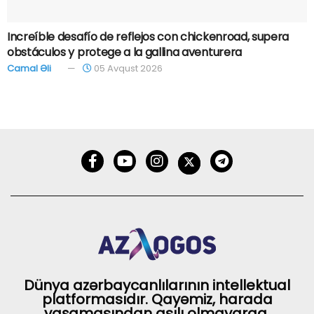
Increíble desafío de reflejos con chickenroad, supera
obstáculos y protege a la gallina aventurera
Camal Əli
05 Avqust 2026
Dünya azərbaycanlılarının intellektual
platformasıdır. Qayəmiz, harada
yaşamasından asılı olmayaraq,