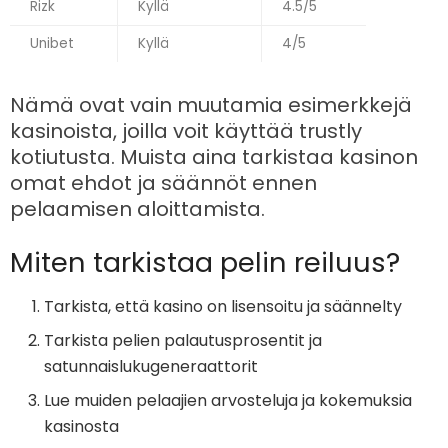
Rizk
Kyllä
4.5/5
Unibet
Kyllä
4/5
Nämä ovat vain muutamia esimerkkejä
kasinoista, joilla voit käyttää trustly
kotiutusta. Muista aina tarkistaa kasinon
omat ehdot ja säännöt ennen
pelaamisen aloittamista.
Miten tarkistaa pelin reiluus?
Tarkista, että kasino on lisensoitu ja säännelty
Tarkista pelien palautusprosentit ja
satunnaislukugeneraattorit
Lue muiden pelaajien arvosteluja ja kokemuksia
kasinosta