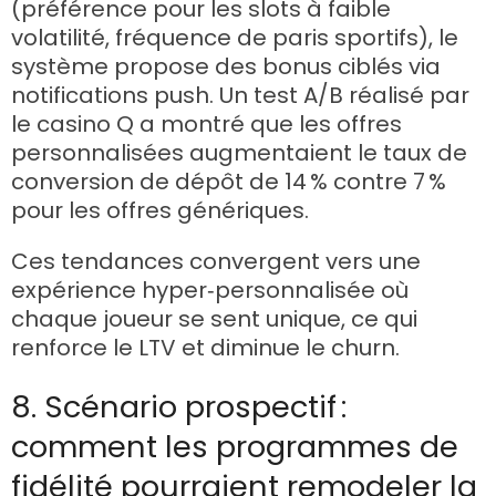
(préférence pour les slots à faible
volatilité, fréquence de paris sportifs), le
système propose des bonus ciblés via
notifications push. Un test A/B réalisé par
le casino Q a montré que les offres
personnalisées augmentaient le taux de
conversion de dépôt de 14 % contre 7 %
pour les offres génériques.
Ces tendances convergent vers une
expérience hyper‑personnalisée où
chaque joueur se sent unique, ce qui
renforce le LTV et diminue le churn.
8. Scénario prospectif :
comment les programmes de
fidélité pourraient remodeler la