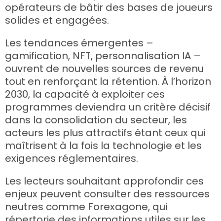
opérateurs de bâtir des bases de joueurs
solides et engagées.
Les tendances émergentes –
gamification, NFT, personnalisation IA –
ouvrent de nouvelles sources de revenu
tout en renforçant la rétention. À l’horizon
2030, la capacité à exploiter ces
programmes deviendra un critère décisif
dans la consolidation du secteur, les
acteurs les plus attractifs étant ceux qui
maîtrisent à la fois la technologie et les
exigences réglementaires.
Les lecteurs souhaitant approfondir ces
enjeux peuvent consulter des ressources
neutres comme Forexagone, qui
répertorie des informations utiles sur les