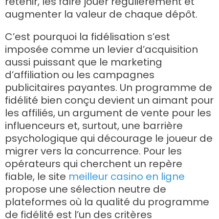
retenir, les faire jouer régulièrement et
augmenter la valeur de chaque dépôt.
C’est pourquoi la fidélisation s’est
imposée comme un levier d’acquisition
aussi puissant que le marketing
d’affiliation ou les campagnes
publicitaires payantes. Un programme de
fidélité bien conçu devient un aimant pour
les affiliés, un argument de vente pour les
influenceurs et, surtout, une barrière
psychologique qui décourage le joueur de
migrer vers la concurrence. Pour les
opérateurs qui cherchent un repère
fiable, le site
meilleur casino en ligne
propose une sélection neutre de
plateformes où la qualité du programme
de fidélité est l’un des critères