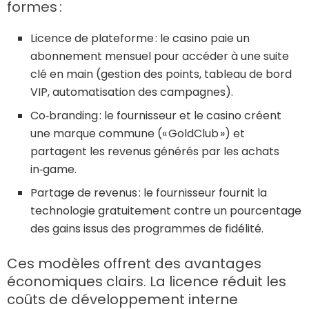
formes :
Licence de plateforme : le casino paie un
abonnement mensuel pour accéder à une suite
clé en main (gestion des points, tableau de bord
VIP, automatisation des campagnes).
Co‑branding : le fournisseur et le casino créent
une marque commune (« GoldClub ») et
partagent les revenus générés par les achats
in‑game.
Partage de revenus : le fournisseur fournit la
technologie gratuitement contre un pourcentage
des gains issus des programmes de fidélité.
Ces modèles offrent des avantages
économiques clairs. La licence réduit les
coûts de développement interne