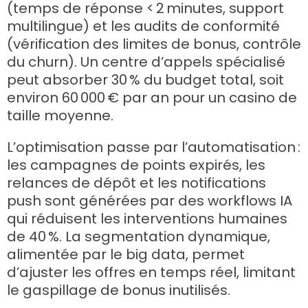
(temps de réponse < 2 minutes, support
multilingue) et les audits de conformité
(vérification des limites de bonus, contrôle
du churn). Un centre d’appels spécialisé
peut absorber 30 % du budget total, soit
environ 60 000 € par an pour un casino de
taille moyenne.
L’optimisation passe par l’automatisation :
les campagnes de points expirés, les
relances de dépôt et les notifications
push sont générées par des workflows IA
qui réduisent les interventions humaines
de 40 %. La segmentation dynamique,
alimentée par le big data, permet
d’ajuster les offres en temps réel, limitant
le gaspillage de bonus inutilisés.