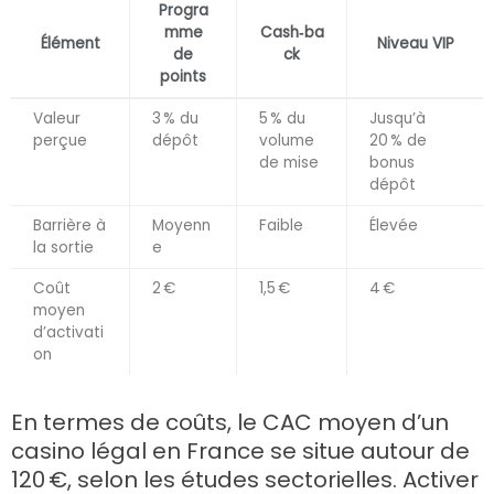
Progra
mme
Cash‑ba
Élément
Niveau VIP
de
ck
points
Valeur
3 % du
5 % du
Jusqu’à
perçue
dépôt
volume
20 % de
de mise
bonus
dépôt
Barrière à
Moyenn
Faible
Élevée
la sortie
e
Coût
2 €
1,5 €
4 €
moyen
d’activati
on
En termes de coûts, le CAC moyen d’un
casino légal en France se situe autour de
120 €, selon les études sectorielles. Activer