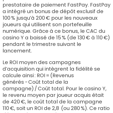
prestataire de paiement FastPay. FastPay
a intégré un bonus de dépôt exclusif de
100 % jusqu’à 200 € pour les nouveaux
joueurs qui utilisent son portefeuille
numérique. Grâce à ce bonus, le CAC du
casino Y a baissé de 15 % (de 130 € à 110 €)
pendant le trimestre suivant le
lancement.
Le ROI moyen des campagnes
d’acquisition qui intègrent la fidélité se
calcule ainsi : ROI = (Revenus
générés − Coût total de la
campagne) / Coût total. Pour le casino Y,
le revenu moyen par joueur acquis était
de 420 €, le coût total de la campagne
110 €, soit un ROI de 2,8 (ou 280 %). Ce ratio