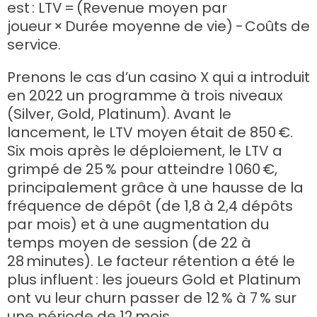
est : LTV = (Revenue moyen par
joueur × Durée moyenne de vie) − Coûts de
service.
Prenons le cas d’un casino X qui a introduit
en 2022 un programme à trois niveaux
(Silver, Gold, Platinum). Avant le
lancement, le LTV moyen était de 850 €.
Six mois après le déploiement, le LTV a
grimpé de 25 % pour atteindre 1 060 €,
principalement grâce à une hausse de la
fréquence de dépôt (de 1,8 à 2,4 dépôts
par mois) et à une augmentation du
temps moyen de session (de 22 à
28 minutes). Le facteur rétention a été le
plus influent : les joueurs Gold et Platinum
ont vu leur churn passer de 12 % à 7 % sur
une période de 12 mois.