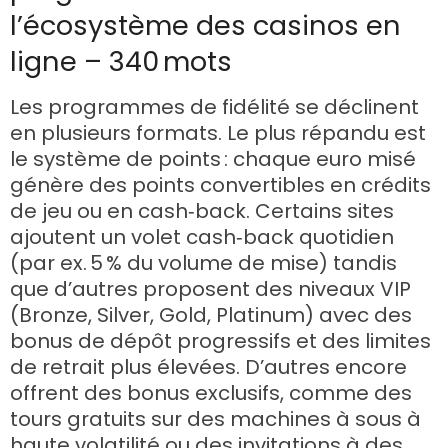
l’écosystème des casinos en
ligne – 340 mots
Les programmes de fidélité se déclinent
en plusieurs formats. Le plus répandu est
le système de points : chaque euro misé
génère des points convertibles en crédits
de jeu ou en cash‑back. Certains sites
ajoutent un volet cash‑back quotidien
(par ex. 5 % du volume de mise) tandis
que d’autres proposent des niveaux VIP
(Bronze, Silver, Gold, Platinum) avec des
bonus de dépôt progressifs et des limites
de retrait plus élevées. D’autres encore
offrent des bonus exclusifs, comme des
tours gratuits sur des machines à sous à
haute volatilité ou des invitations à des