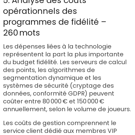
5. Analyse des coûts
opérationnels des
programmes de fidélité –
260 mots
Les dépenses liées à la technologie
représentent la part la plus importante
du budget fidélité. Les serveurs de calcul
des points, les algorithmes de
segmentation dynamique et les
systèmes de sécurité (cryptage des
données, conformité GDPR) peuvent
coûter entre 80 000 € et 150 000 €
annuellement, selon le volume de joueurs.
Les coûts de gestion comprennent le
service client dédié aux membres VIP