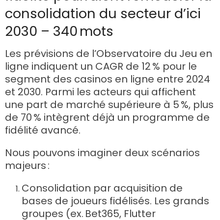
consolidation du secteur d’ici
2030 – 340 mots
Les prévisions de l’Observatoire du Jeu en
ligne indiquent un CAGR de 12 % pour le
segment des casinos en ligne entre 2024
et 2030. Parmi les acteurs qui affichent
une part de marché supérieure à 5 %, plus
de 70 % intègrent déjà un programme de
fidélité avancé.
Nous pouvons imaginer deux scénarios
majeurs :
Consolidation par acquisition de
bases de joueurs fidélisés. Les grands
groupes (ex. Bet365, Flutter