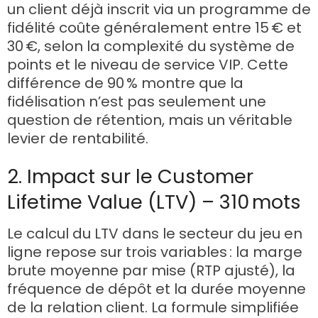
un client déjà inscrit via un programme de
fidélité coûte généralement entre 15 € et
30 €, selon la complexité du système de
points et le niveau de service VIP. Cette
différence de 90 % montre que la
fidélisation n’est pas seulement une
question de rétention, mais un véritable
levier de rentabilité.
2. Impact sur le Customer
Lifetime Value (LTV) – 310 mots
Le calcul du LTV dans le secteur du jeu en
ligne repose sur trois variables : la marge
brute moyenne par mise (RTP ajusté), la
fréquence de dépôt et la durée moyenne
de la relation client. La formule simplifiée