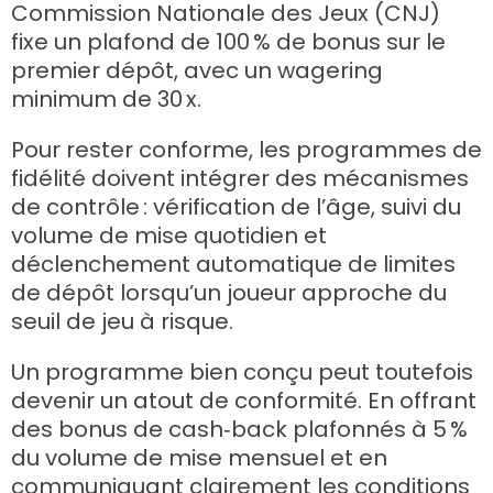
Commission Nationale des Jeux (CNJ)
fixe un plafond de 100 % de bonus sur le
premier dépôt, avec un wagering
minimum de 30 x.
Pour rester conforme, les programmes de
fidélité doivent intégrer des mécanismes
de contrôle : vérification de l’âge, suivi du
volume de mise quotidien et
déclenchement automatique de limites
de dépôt lorsqu’un joueur approche du
seuil de jeu à risque.
Un programme bien conçu peut toutefois
devenir un atout de conformité. En offrant
des bonus de cash‑back plafonnés à 5 %
du volume de mise mensuel et en
communiquant clairement les conditions