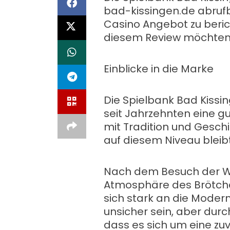
bad-kissingen.de abrufb
Casino Angebot zu berich
diesem Review möchten w
Einblicke in die Marke
Die Spielbank Bad Kissi
seit Jahrzehnten eine gu
mit Tradition und Gesch
auf diesem Niveau bleibt
Nach dem Besuch der Web
Atmosphäre des Brötche
sich stark an die Modern
unsicher sein, aber dur
dass es sich um eine zu