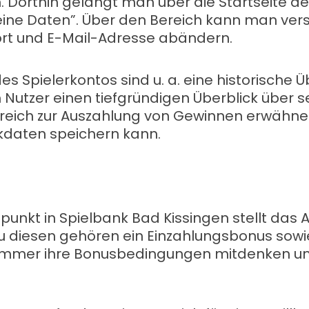
 Dorthin gelangt man über die Startseite de
eine Daten”. Über den Bereich kann man ver
rt und E-Mail-Adresse abändern.
s Spielerkontos sind u. a. eine historische Ü
Nutzer einen tiefgründigen Überblick über se
Bereich zur Auszahlung von Gewinnen erwähn
daten speichern kann.
punkt in Spielbank Bad Kissingen stellt das 
 diesen gehören ein Einzahlungsbonus sowie d
er immer ihre Bonusbedingungen mitdenken 