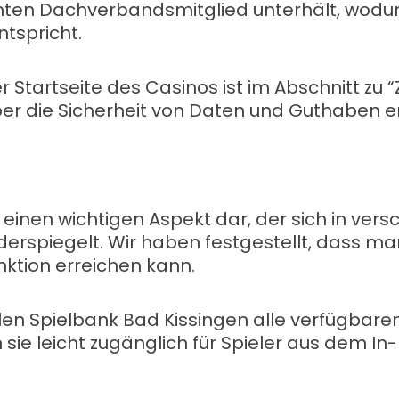
nten Dachverbandsmitglied unterhält, wodu
tspricht.
r Startseite des Casinos ist im Abschnitt zu 
er die Sicherheit von Daten und Guthaben e
t einen wichtigen Aspekt dar, der sich in ve
erspiegelt. Wir haben festgestellt, dass man
ktion erreichen kann.
len Spielbank Bad Kissingen alle verfügbar
 leicht zugänglich für Spieler aus dem In-