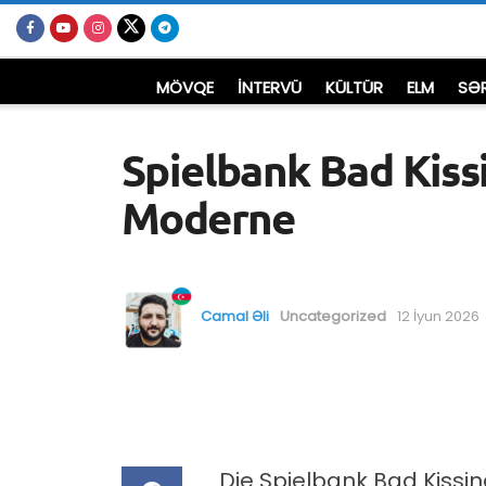
MÖVQE
İNTERVÜ
KÜLTÜR
ELM
SƏ
Spielbank Bad Kiss
Moderne
Camal Əli
Uncategorized
12 İyun 2026
Die Spielbank Bad Kissi