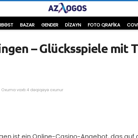
RBƏST
BAZAR
GENDER
DIZAYN
FOTO QRAFİKA
COVI
ingen – Glücksspiele mit T
Oxuma vaxtı:4 dəqiqəyə oxunur
ngen ist ein Online-Casino-Angebot, das auf