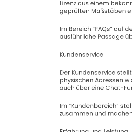
Lizenz aus einem bekan
geprüften Maßstäben en
Im Bereich “FAQs” auf de
ausführliche Passage üb
Kundenservice
Der Kundenservice stell
physischen Adressen wid
auch über eine Chat-Fun
Im “Kundenbereich” stel
zusammen und machen sie
Erfahrung und Leistung