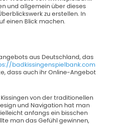
ren und allgemein über dieses
berblickswerk zu erstellen. In
f einen Blick machen.
elangebots aus Deutschland, das
ps://badkissingenspielbank.com
e, dass auch ihr Online-Angebot
issingen von der traditionellen
esign und Navigation hat man
ielleicht anfangs ein bisschen
ollte man das Gefühl gewinnen,