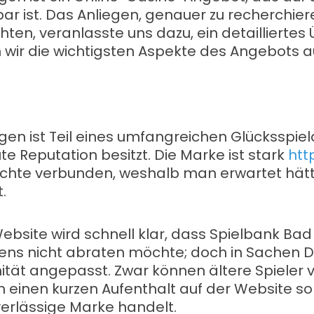
ar ist. Das Anliegen, genauer zu recherchie
ten, veranlasste uns dazu, ein detailliertes Ü
ir die wichtigsten Aspekte des Angebots au
ngen ist Teil eines umfangreichen Glücksspi
te Reputation besitzt. Die Marke ist stark
htt
ichte verbunden, weshalb man erwartet hätt
.
site wird schnell klar, dass Spielbank Bad K
ns nicht abraten möchte; doch in Sachen D
ität angepasst. Zwar können ältere Spieler v
ch einen kurzen Aufenthalt auf der Website s
verlässige Marke handelt.