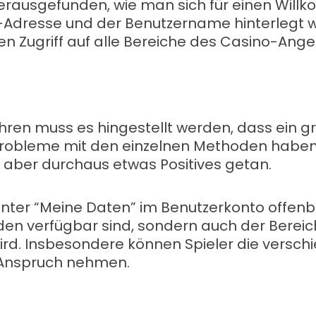
 herausgefunden, wie man sich für einen Wil
-Adresse und der Benutzername hinterlegt 
en Zugriff auf alle Bereiche des Casino-Ange
en muss es hingestellt werden, dass ein gro
robleme mit den einzelnen Methoden haben. 
 aber durchaus etwas Positives getan.
 unter “Meine Daten” im Benutzerkonto offenba
n verfügbar sind, sondern auch der Bereich
rd. Insbesondere können Spieler die versc
 Anspruch nehmen.