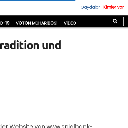
Qaydalar
Kimlər var
D-19
VƏTƏN MÜHARIBƏSI
VIDEO
radition und
 der Website von www.spielbank-