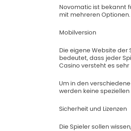
Novomatic ist bekannt f
mit mehreren Optionen.
Mobilversion
Die eigene Website der 
bedeutet, dass jeder Sp
Casino versteht es sehr
Um in den verschiedenen
werden keine spezielle
Sicherheit und Lizenzen
Die Spieler sollen wiss