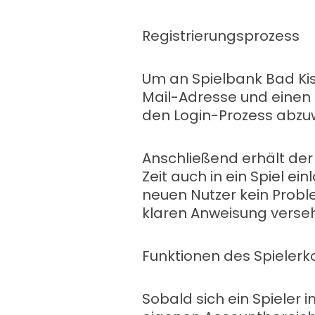
Registrierungsprozess
Um an Spielbank Bad Kis
Mail-Adresse und einen 
den Login-Prozess abzuw
Anschließend erhält der 
Zeit auch in ein Spiel ei
neuen Nutzer kein Proble
klaren Anweisung verseh
Funktionen des Spielerk
Sobald sich ein Spieler 