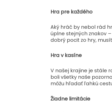
Hra pre každého
Aký hráč by nebol rád h
úplne stejných znakov – 
dobrý pocit zo hry, musí
Hra v kasíne
V našej krajine je stále
boli všetky naše pozorn
môžu hľadať ľahkú cestu
Žiadne limitácie