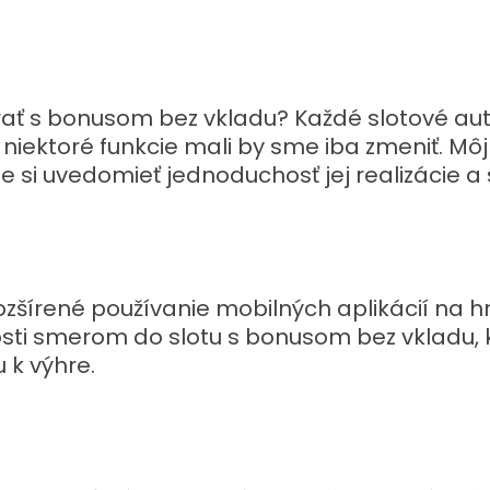
rať s bonusom bez vkladu? Každé slotové aut
niektoré funkcie mali by sme iba zmeniť. Môj
te si uvedomieť jednoduchosť jej realizácie a
 rozšírené používanie mobilných aplikácií na h
osti smerom do slotu s bonusom bez vkladu,
 k výhre.