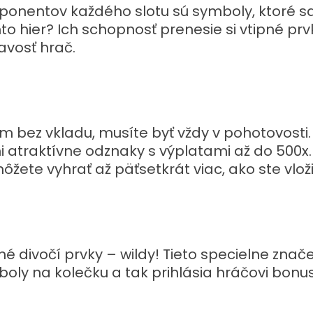
nentov každého slotu sú symboly, ktoré sa 
o hier? Ich schopnosť prenesie si vtipné prv
avosť hrač.
 bez vkladu, musíte byť vždy v pohotovosti. B
i atraktívne odznaky s výplatami až do 500
ete vyhrať až päťsetkrát viac, ako ste vložil
né divočí prvky – wildy! Tieto specielne zn
oly na kolečku a tak prihlásia hráčovi bonus