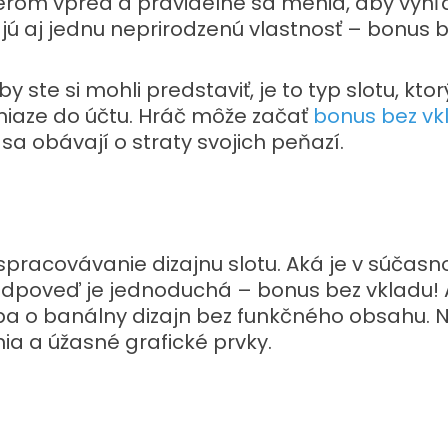
erom vpred a pravidelne sa menia, aby vyhľa
jú aj jednu neprirodzenú vlastnosť – bonus b
by ste si mohli predstaviť, je to typ slotu, k
niaze do účtu. Hráč môže začať
bonus bez vk
sa obávají o straty svojich peňazí.
racovávanie dizajnu slotu. Aká je v súčasn
Odpoveď je jednoduchá – bonus bez vkladu! A
ba o banálny dizajn bez funkčného obsahu. 
ia a úžasné grafické prvky.