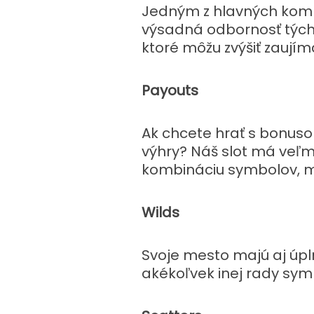
Jedným z hlavných kompo
výsadná odbornosť týcht
ktoré môžu zvýšiť zaujím
Payouts
Ak chcete hrať s bonusom
výhry? Náš slot má veľm
kombináciu symbolov, môž
Wilds
Svoje mesto majú aj úpl
akékoľvek inej rady symb