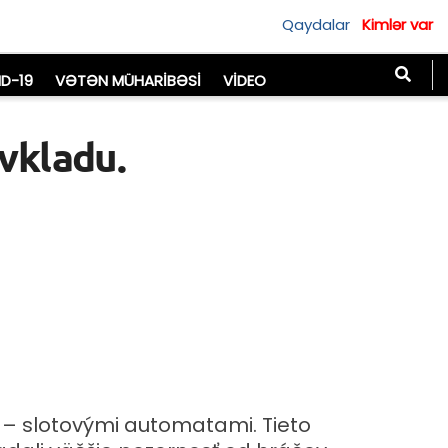
Qaydalar
Kimlər var
D-19
VƏTƏN MÜHARIBƏSI
VIDEO
vkladu.
 – slotovými automatami. Tieto