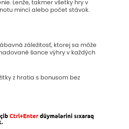
ie. Lenže, takmer všetky hry v
dnotu mincí alebo počet stávok.
ábavná záležitosť, ktorej sa môže
dhadované šance výhry v každých
itky z hratia s bonusom bez
eçib
Ctrl+Enter
düymələrini sıxaraq
.