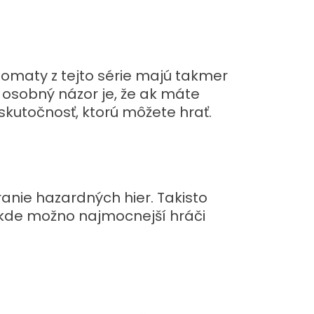
omaty z tejto série majú takmer
 osobný názor je, že ak máte
 skutočnosť, ktorú môžete hrať.
ranie hazardných hier. Takisto
 kde možno najmocnejší hráči