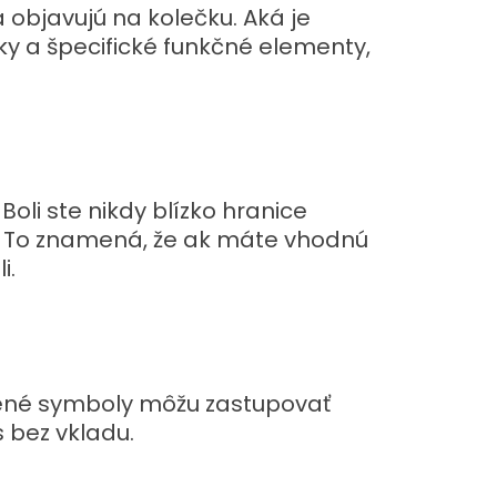
objavujú na kolečku. Aká je
ky a špecifické funkčné elementy,
oli ste nikdy blízko hranice
x. To znamená, že ak máte vhodnú
i.
ačené symboly môžu zastupovať
 bez vkladu.