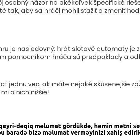
osobný názor na akékoľvek špecifické riešen
té tak, aby sa hráči mohli sťažiť a zmeniť ho
ru je nasledovný: hrát slotové automaty je z
pším pomocníkom hráča sú predpoklady a o
 jednu vec: ak máte nejaké skúsenejšie záž
i o nich nižšie!
 qeyri-dəqiq məlumat gördükdə, həmin mətni s
bu barədə bizə məlumat verməyinizi xahiş edirik