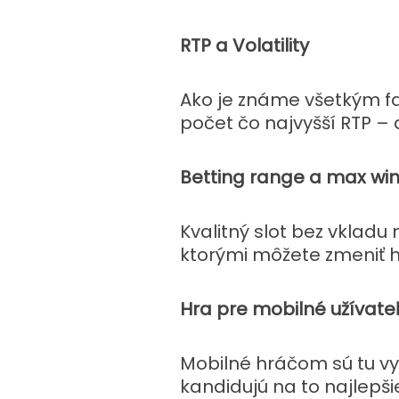
RTP a Volatility
Ako je známe všetkým fan
počet čo najvyšší RTP – 
Betting range a max wi
Kvalitný slot bez vkladu
ktorými môžete zmeniť ho
Hra pre mobilné užívate
Mobilné hráčom sú tu vyh
kandidujú na to najlepši