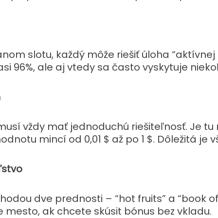
om slotu, každý môže riešiť úloha “aktívnej 
asi 96%, ale aj vtedy sa často vyskytuje niek
n
 musí vždy mať jednoduchú riešiteľnosť. Je t
dnotu mincí od 0,01 $ až po 1 $. Dôležitá je 
ľstvo
odou dve prednosti – “hot fruits” a “book of
e mesto, ak chcete skúsit bónus bez vkladu.