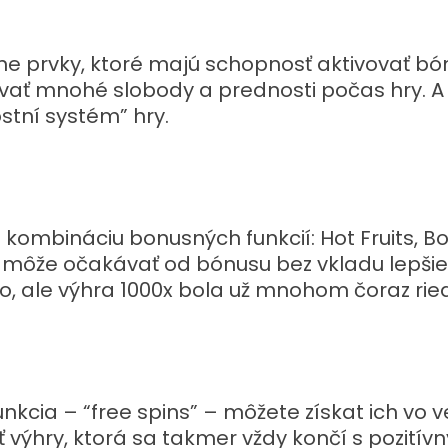
lne prvky, ktoré majú schopnosť aktivovať b
ať mnohé slobody a prednosti počas hry. A to
tní systém” hry.
ombináciu bonusných funkcií: Hot Fruits, B
 môže očakávať od bónusu bez vkladu lepšie v
lo, ale výhra 1000x bola už mnohom čoraz rie
funkcia – “free spins” – môžete získat ich v
 výhry, ktorá sa takmer vždy končí s pozitív