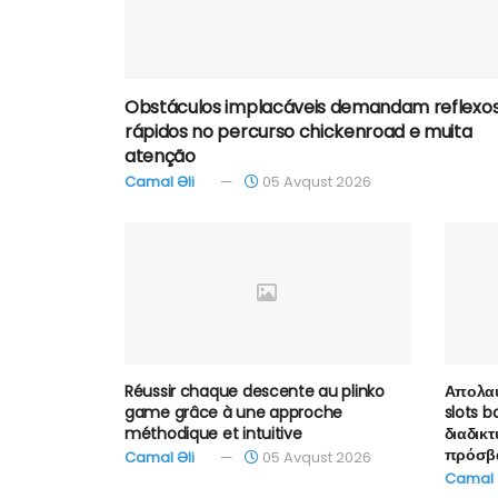
Obstáculos implacáveis demandam reflexo
rápidos no percurso chickenroad e muita
atenção
Camal Əli
05 Avqust 2026
Réussir chaque descente au plinko
Απολαυ
game grâce à une approche
slots b
méthodique et intuitive
διαδικ
πρόσβ
Camal Əli
05 Avqust 2026
Camal 