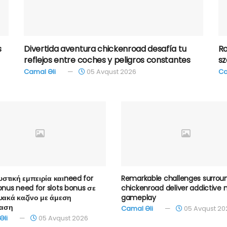
s
Divertida aventura chickenroad desafía tu
Ro
reflejos entre coches y peligros constantes
sz
Camal Əli
05 Avqust 2026
Ca
στική εμπειρία καιneed for
Remarkable challenges surrou
onus need for slots bonus σε
chickenroad deliver addictive 
τυακά καζίνο με άμεση
gameplay
αση
Camal Əli
05 Avqust 20
Əli
05 Avqust 2026