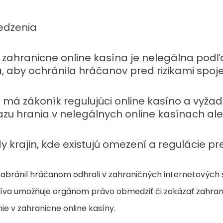
edzenia
ca zahranicne online kasína je nelegálna pod
 aby ochránila hráčanov pred rizikami spoje
n má zákoník regulujúci online kasíno a vyžad
zu hrania v nelegálnych online kasínach ale
dy krajin, kde existujú omezení a regulácie p
zabránil hráčanom odhrali v zahraničných internetových 
slatíva umožňuje orgánom právo obmedziť či zakázať zahran
nie v zahranicne online kasíny.