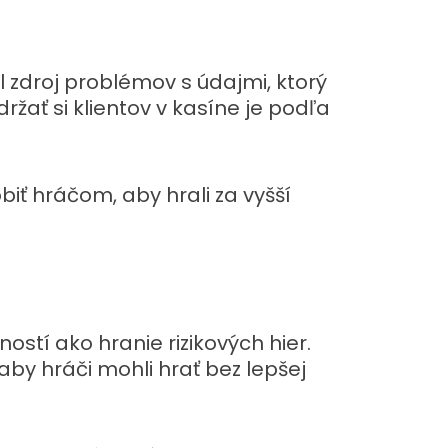
 zdroj problémov s údajmi, ktorý
žať si klientov v kasíne je podľa
iť hráčom, aby hrali za vyšší
stí ako hranie rizikových hier.
aby hráči mohli hrať bez lepšej