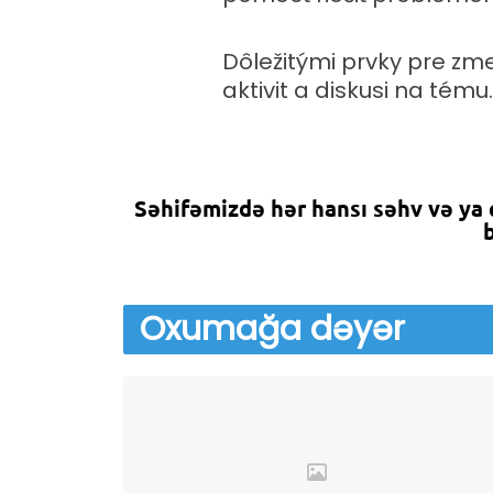
Dôležitými prvky pre zm
aktivit a diskusi na tému.
Səhifəmizdə hər hansı səhv və ya
Oxumağa
dəyər