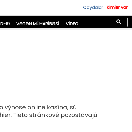
Qaydalar
Kimlər var
D-19
VƏTƏN MÜHARIBƏSI
VIDEO
o výnose online kasína, sú
hier. Tieto stránkové pozostávajú