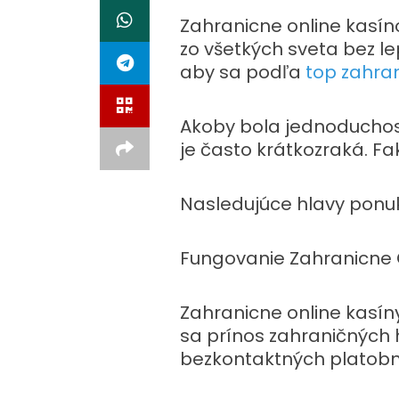
Zahranicne online kasíno
zo všetkých sveta bez le
aby sa podľa
top zahran
Akoby bola jednoduchosť
je často krátkozraká. Fa
Nasledujúce hlavy ponuk
Fungovanie Zahranicne 
Zahranicne online kasíny
sa prínos zahraničných 
bezkontaktných platobnýc