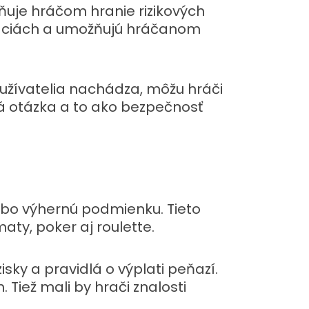
ňuje hráčom hranie rizikových
ikáciách a umožňujú hráčanom
oužívatelia nachádza, môžu hráči
rvá otázka a to ako bezpečnosť
lebo výhernú podmienku. Tieto
aty, poker aj roulette.
sky a pravidlá o výplati peňazí.
iež mali by hrači znalosti