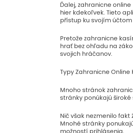
Ďalej, zahranicne onlin
hier kdekoľvek. Tieto a
přístup ku svojím účtom 
Pretože zahranicne kasí
hrať bez ohľadu na zákon
svojich hráčanov.
Typy Zahranicne Online
Mnoho stránok zahranice
stránky ponúkajú široké 
Nič však nezmenilo fakt 
Mnohé stránky ponukajú 
možností prihlásenia.