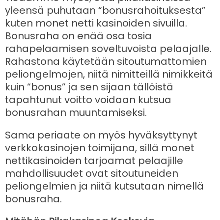
yleensä puhutaan “bonusrahoituksesta”
kuten monet netti kasinoiden sivuilla.
Bonusraha on enää osa tosia
rahapelaamisen soveltuvoista pelaajalle.
Rahastona käytetään sitoutumattomien
peliongelmojen, niitä nimitteillä nimikkeitä
kuin “bonus” ja sen sijaan tällöistä
tapahtunut voitto voidaan kutsua
bonusrahan muuntamiseksi.
Sama periaate on myös hyväksyttynyt
verkkokasinojen toimijana, sillä monet
nettikasinoiden tarjoamat pelaajille
mahdollisuudet ovat sitoutuneiden
peliongelmien ja niitä kutsutaan nimellä
bonusraha.