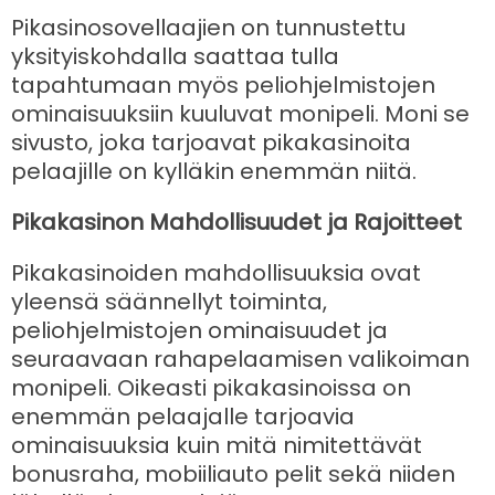
Pikasinosovellaajien on tunnustettu
yksityiskohdalla saattaa tulla
tapahtumaan myös peliohjelmistojen
ominaisuuksiin kuuluvat monipeli. Moni se
sivusto, joka tarjoavat pikakasinoita
pelaajille on kylläkin enemmän niitä.
Pikakasinon Mahdollisuudet ja Rajoitteet
Pikakasinoiden mahdollisuuksia ovat
yleensä säännellyt toiminta,
peliohjelmistojen ominaisuudet ja
seuraavaan rahapelaamisen valikoiman
monipeli. Oikeasti pikakasinoissa on
enemmän pelaajalle tarjoavia
ominaisuuksia kuin mitä nimitettävät
bonusraha, mobiiliauto pelit sekä niiden