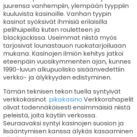
juurensa vanhempiin, ylempään tyyppiin
kuuluvista kasinoille. Vanhan tyypin
kasinot syöksivät ihmisiä erilaisilla
pelihuipeilla kuten rouletteen ja
blackjackissa. Useimmat niistä myös
tarjosivat lounastauon ruokatarjoiluaan
mukana. Kasinojen ilmiön kehitys jatkoi
eteenpäin vuosikymmenten ajan, kunnes
1990-luvun alkupuolisko sisäänvedettiin
verkko- ja älykkyyden edistyminen.
Tämän teknisen tekon tuella syntyivät
verkkokasinot.
pikakasino
Verkkorahapelit
olivat todennäköisesti ensimmäisiä niistä
peleistä, joita käytiin verkossa.
Seuraavaksi syntyi kasinojen suosion ja
lisääntymisen kanssa älykäs kasaaminen