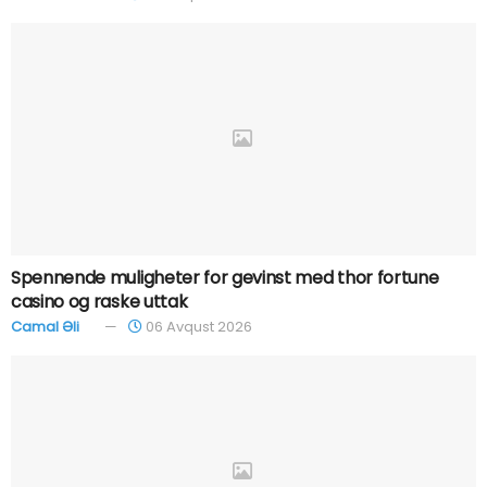
Spennende muligheter for gevinst med thor fortune
casino og raske uttak
Camal Əli
06 Avqust 2026