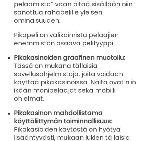
pelaamista” vaan pitää sisällään niin
sanottua rahapelille yleisen
ominaisuuden.
Pikapeli on valikoimista pelaajien
enemmistön osaava pelityyppi.
Pikakasinoiden graafinen muotoilu:
Tässä on mukana tällaisia
sovellusohjelmistoja, joita voidaan
käyttää pikakasinoissa. Näitä ovat niin
ikään monipelaajat sekä mobiili
ohjelmat.
Pikakasinon mahdollistama
käyttöliittymän toiminnallisuus:
Pikakasioiden käytöstä on hyötyä
lisääntyvästi, mukaan lukien tällaisia