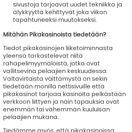
sivustoja tarjoavat uudet tekniikka ja
älykkyyttä kehittyvät joka viikon
tapahtuneeksi muutokseksi.
Mitähän Pikakasinoista tiedetään?
Tiedot pikakasinojen liiketoiminnasta
yleensä tarkastelevat niitä
rahapelimyymälöistä, jotka ovat
vallitsevina pelaajien keskuudessa.
Valtavirtaista väittämystä on sekin
tiedetään monilla nettisivuille että
pikakasinot tarjoaa kasinoita pelkästään
verkkoon liittyen ja näin tapauksia ovat
enemmän tai vähemmän kuuluisan
pelaajien mukana.
Tiedämme myös, että pikakasinoissa