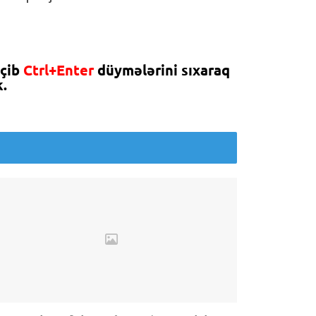
eçib
Ctrl+Enter
düymələrini sıxaraq
.