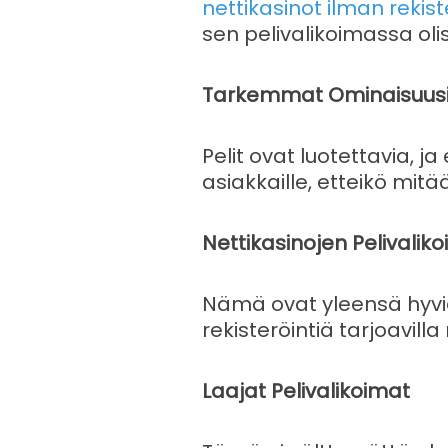
nettikasinot ilman rekis
sen pelivalikoimassa oli
Tarkemmat Ominaisuusil
Pelit ovat luotettavia, j
asiakkaille, etteikö mitää
Nettikasinojen Pelivali
Nämä ovat yleensä hyviä 
rekisteröintiä tarjoavill
Laajat Pelivalikoimat