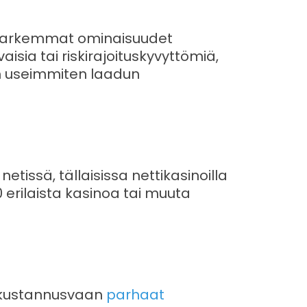
ta tarkemmat ominaisuudet
aisia tai riskirajoituskyvyttömiä,
on useimmiten laadun
tissä, tällaisissa nettikasinoilla
0 erilaista kasinoa tai muuta
n kustannusvaan
parhaat