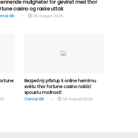
ennende muligheter for gevinst med thor
rtune casino og raske uttak
mal Əli
06 Avqust 2026
ortune
Bezpečný přístup k online hernímu
světu thor fortune casino nabízí
spoustu možností
26
Camal Əli
06 Avqust 2026