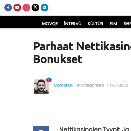
MÖVQE
İNTERVÜ
KÜLTÜR
ELM
SƏ
Parhaat Nettikasino
Bonukset
Camal Əli
Uncategorized
11 İyun 2026
Nettikasinojen Tyypit J