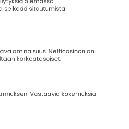
ellytyksiä olemassa
a selkeää sitoutumista
aava ominaisuus. Netticasinon on
eiltaan korkeatasoiset.
stannuksen. Vastaavia kokemuksia