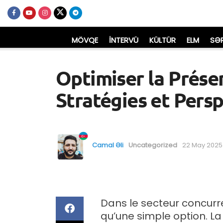
MÖVQE
İNTERVÜ
KÜLTÜR
ELM
SƏ
Optimiser la Présen
Stratégies et Pers
Camal Əli
Uncategorized
22 May 2025
Dans le secteur concurre
qu’une simple option. La