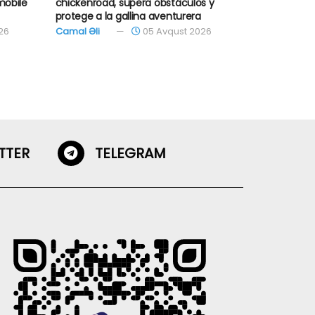
mobile
chickenroad, supera obstáculos y
protege a la gallina aventurera
26
Camal Əli
05 Avqust 2026
TTER
TELEGRAM