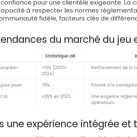
 confiance pour une clientèle exigeante. La
 capacité à respecter les normes réglementai
e communauté fidèle, facteurs clés de différe
tendances du marché du jeu e
Statistique clé
I
européen
+12% (2023-
Renforcement de la néc
2024)
 pour jouer
78%
Priorité à la concepti
t la
+35% en 2023
Une exigence réglemen
opérateurs
rs une expérience intégrée et