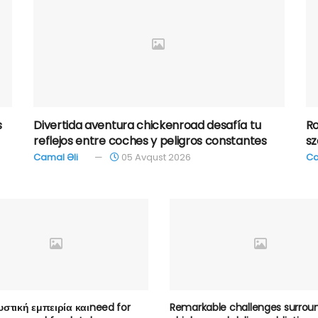
s
Divertida aventura chickenroad desafía tu
Ro
reflejos entre coches y peligros constantes
sz
Camal Əli
05 Avqust 2026
Ca
στική εμπειρία καιneed for
Remarkable challenges surrou