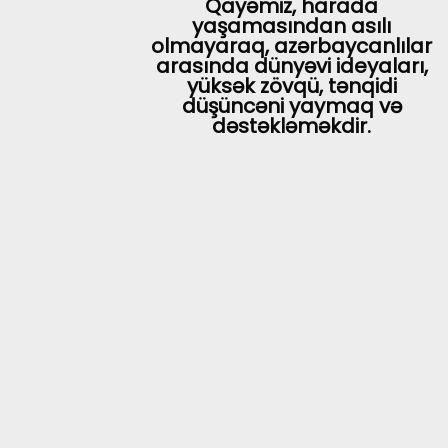
Qayəmiz, harada
yaşamasından asılı
olmayaraq, azərbaycanlılar
arasında dünyəvi ideyaları,
yüksək zövqü, tənqidi
düşüncəni yaymaq və
dəstəkləməkdir.