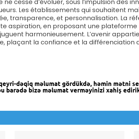
ne ne cesse d’évoluer, sous l’impulsion des i
eurs. Les établissements qui souhaitent maint
ée, transparence, et personnalisation. La r
te aspiration, en proposant une plateforme
njuguent harmonieusement. L’avenir appartie
, plaçant la confiance et la différenciatio
 qeyri-dəqiq məlumat gördükdə, həmin mətni s
bu barədə bizə məlumat verməyinizi xahiş edirik