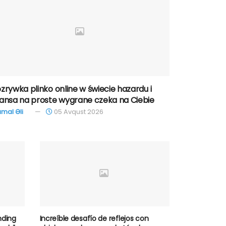
zrywka plinko online w świecie hazardu i
ansa na proste wygrane czeka na Ciebie
mal Əli
05 Avqust 2026
nding
Increíble desafío de reflejos con