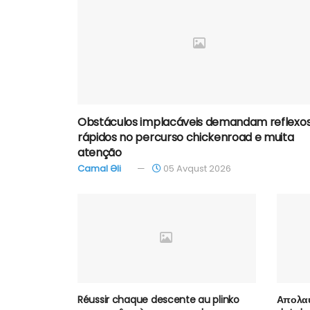
Obstáculos implacáveis demandam reflexo
rápidos no percurso chickenroad e muita
atenção
Camal Əli
05 Avqust 2026
Réussir chaque descente au plinko
Απολαυ