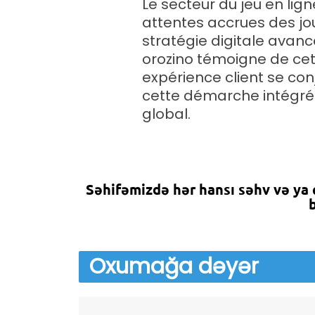
Le secteur du jeu en lig
attentes accrues des jou
stratégie digitale avanc
orozino témoigne de cet
expérience client se co
cette démarche intégrée
global.
Səhifəmizdə hər hansı səhv və ya
Oxumağa
dəyər