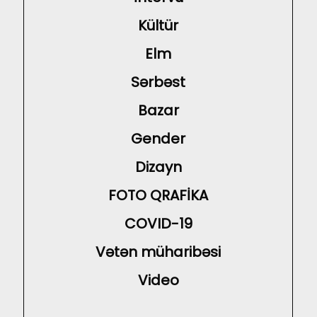
Kültür
Elm
Sərbəst
Bazar
Gender
Dizayn
FOTO QRAFİKA
COVID-19
Vətən müharibəsi
Video