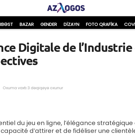
RBƏST
BAZAR
GENDER
DIZAYN
FOTO QRAFİKA
COVI
ce Digitale de l’Industrie
pectives
Oxuma vaxtı:3 dəqiqəyə oxunur
ntiel du jeu en ligne, l’élégance stratégiqu
 capacité d’attirer et de fidéliser une clien