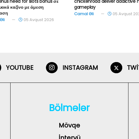
onus need for slots bonus σε
chickenroad deliver addictive 
τυακά καζίνο με άμεση
gameplay
αση
Camal Əli
05 Avqust 20
Əli
05 Avqust 2026
YOUTUBE
INSTAGRAM
TWI
Bölmələr
Mövqe
İntervü