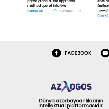
game grâce à une approche
slots b
méthodique et intuitive
διαδικ
πρόσβ
Camal Əli
05 Avqust 2026
Camal 
FACEBOOK
Dünya azərbaycanlılarının
intellektual platformasıdır.