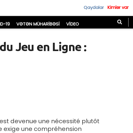
Qaydalar
Kimlər var
D-19
VƏTƏN MÜHARIBƏSI
VIDEO
 du Jeu en Ligne :
e est devenue une nécessité plutôt
tèle exige une compréhension