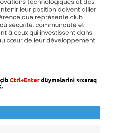
nnovations technologiques et des
enir leur position doivent allier
éférence que représente club
 où sécurité, communauté et
nt à ceux qui investissent dans
n au cœur de leur développement
eçib
Ctrl+Enter
düymələrini sıxaraq
.