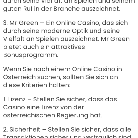
durch seine Vielfalt an Spielen und seinem
guten Ruf in der Branche auszeichnet.
3. Mr Green – Ein Online Casino, das sich
durch seine moderne Optik und seine
Vielfalt an Spielen auszeichnet. Mr Green
bietet auch ein attraktives
Bonusprogramm.
Wenn Sie nach einem Online Casino in
Österreich suchen, sollten Sie sich an
diese Kriterien halten:
1. Lizenz – Stellen Sie sicher, dass das
Casino eine Lizenz von der
österreichischen Regierung hat.
2. Sicherheit – Stellen Sie sicher, dass alle
Transaktionen sicher und vertraulich sind.