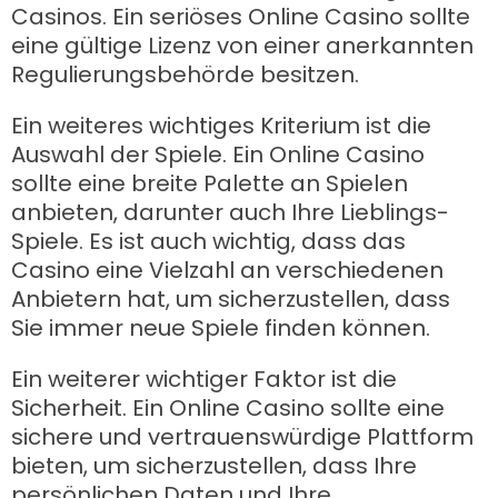
Casinos. Ein seriöses Online Casino sollte
eine gültige Lizenz von einer anerkannten
Regulierungsbehörde besitzen.
Ein weiteres wichtiges Kriterium ist die
Auswahl der Spiele. Ein Online Casino
sollte eine breite Palette an Spielen
anbieten, darunter auch Ihre Lieblings-
Spiele. Es ist auch wichtig, dass das
Casino eine Vielzahl an verschiedenen
Anbietern hat, um sicherzustellen, dass
Sie immer neue Spiele finden können.
Ein weiterer wichtiger Faktor ist die
Sicherheit. Ein Online Casino sollte eine
sichere und vertrauenswürdige Plattform
bieten, um sicherzustellen, dass Ihre
persönlichen Daten und Ihre