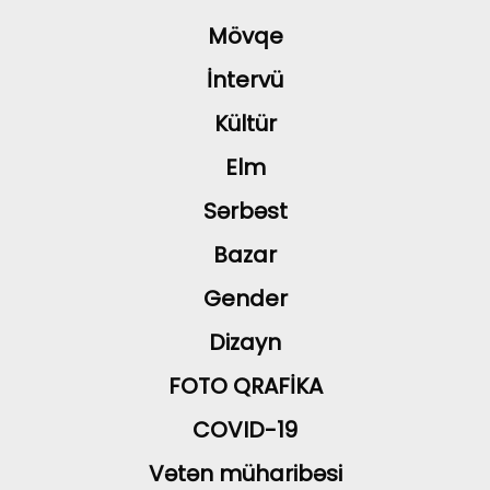
Mövqe
İntervü
Kültür
Elm
Sərbəst
Bazar
Gender
Dizayn
FOTO QRAFİKA
COVID-19
Vətən müharibəsi