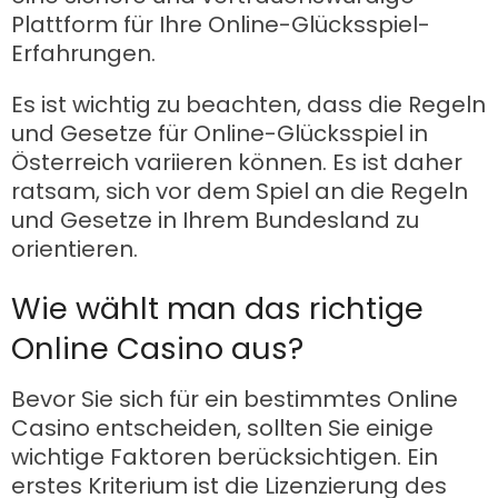
Plattform für Ihre Online-Glücksspiel-
Erfahrungen.
Es ist wichtig zu beachten, dass die Regeln
und Gesetze für Online-Glücksspiel in
Österreich variieren können. Es ist daher
ratsam, sich vor dem Spiel an die Regeln
und Gesetze in Ihrem Bundesland zu
orientieren.
Wie wählt man das richtige
Online Casino aus?
Bevor Sie sich für ein bestimmtes Online
Casino entscheiden, sollten Sie einige
wichtige Faktoren berücksichtigen. Ein
erstes Kriterium ist die Lizenzierung des