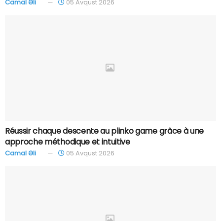
Camal Əli
05 Avqust 2026
Réussir chaque descente au plinko game grâce à une
approche méthodique et intuitive
Camal Əli
05 Avqust 2026