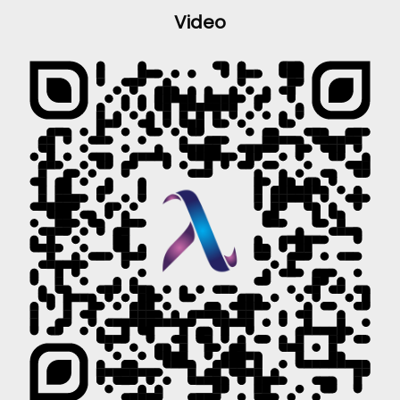
Video