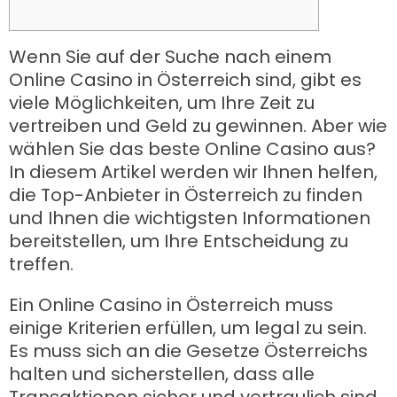
Wenn Sie auf der Suche nach einem
Online Casino in Österreich sind, gibt es
viele Möglichkeiten, um Ihre Zeit zu
vertreiben und Geld zu gewinnen. Aber wie
wählen Sie das beste Online Casino aus?
In diesem Artikel werden wir Ihnen helfen,
die Top-Anbieter in Österreich zu finden
und Ihnen die wichtigsten Informationen
bereitstellen, um Ihre Entscheidung zu
treffen.
Ein Online Casino in Österreich muss
einige Kriterien erfüllen, um legal zu sein.
Es muss sich an die Gesetze Österreichs
halten und sicherstellen, dass alle