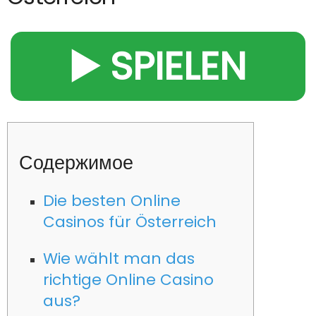
▶️ SPIELEN
Содержимое
Die besten Online
Casinos für Österreich
Wie wählt man das
richtige Online Casino
aus?