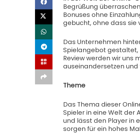
Begrüßung überraschen m
Bonuses ohne Einzahlung
gebucht, ohne dass sie 
Das Unternehmen hinte
Spielangebot gestaltet, 
Review werden wir uns m
auseinandersetzen und 
Theme
Das Thema dieser Online-
Spieler in eine Welt der
und lässt den Player in 
sorgen für ein hohes Maß