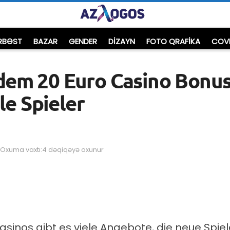
RBƏST
BAZAR
GENDER
DIZAYN
FOTO QRAFİKA
COVI
dem 20 Euro Casino Bonu
le Spieler
Oxuma vaxtı:4 dəqiqəyə oxunur
asinos gibt es viele Angebote, die neue Spie