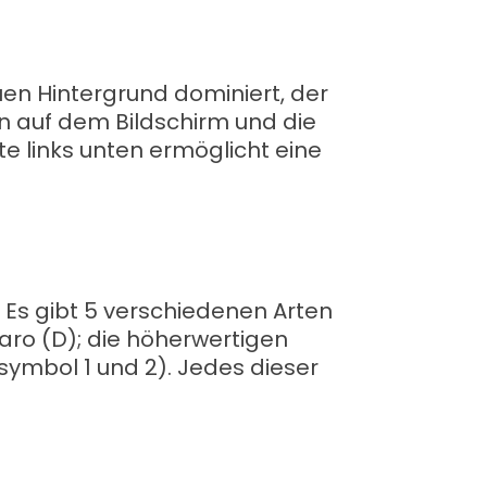
auen Hintergrund dominiert, der
en auf dem Bildschirm und die
te links unten ermöglicht eine
n. Es gibt 5 verschiedenen Arten
aro (D); die höherwertigen
dsymbol 1 und 2). Jedes dieser