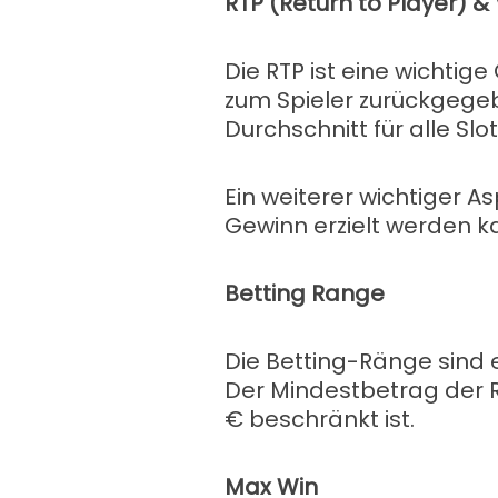
RTP (Return to Player) & V
Die RTP ist eine wichtig
zum Spieler zurückgegebe
Durchschnitt für alle Slot
Ein weiterer wichtiger As
Gewinn erzielt werden k
Betting Range
Die Betting-Ränge sind e
Der Mindestbetrag der R
€ beschränkt ist.
Max Win