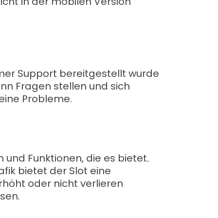
leicht in der mobilen Version
mer Support bereitgestellt wurde
ann Fragen stellen und sich
eine Probleme.
 und Funktionen, die es bietet.
ik bietet der Slot eine
höht oder nicht verlieren
isen.