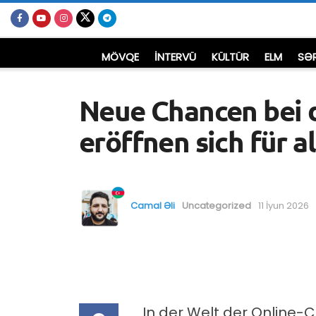
MÖVQE
İNTERVÜ
KÜLTÜR
ELM
SƏ
Neue Chancen bei 
eröffnen sich für al
Camal Əli
Uncategorized
11 İyun 2026
In der Welt der Online-C