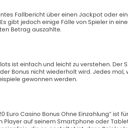
ntes Fallbericht über einen Jackpot oder ei
 Es gibt jedoch einige Fälle von Spieler in e
en Betrag auszahlte.
ots ist einfach und leicht zu verstehen. Der
 der Bonus nicht wiederholt wird. Jedes mal
reispiele gewonnen werden.
0 Euro Casino Bonus Ohne Einzahlung” ist für
 Player auf seinem Smartphone oder Tablet z