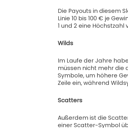
Die Payouts in diesem S
Linie 10 bis 100 € je Ge
1 und 2 eine Höchstzahl 
Wilds
Im Laufe der Jahre habe
müssen nicht mehr die al
Symbole, um höhere Gewin
Zeile ein, während Wildsy
Scatters
Außerdem ist die Scatter
einer Scatter-Symbol ü