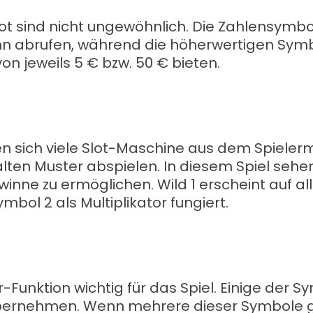
lot sind nicht ungewöhnlich. Die Zahlensymbo
winn abrufen, während die höherwertigen Sym
von jeweils 5 € bzw. 50 € bieten.
n sich viele Slot-Maschine aus dem Spieler
ten Muster abspielen. In diesem Spiel sehen 
ne zu ermöglichen. Wild 1 erscheint auf alle
mbol 2 als Multiplikator fungiert.
-Funktion wichtig für das Spiel. Einige der 
bernehmen. Wenn mehrere dieser Symbole gl