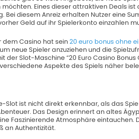
öchten. Eines dieser attraktiven Deals ist
. Bei diesem Anreiz erhalten Nutzer eine S
vorher Geld auf ihr Spielerkonto einzahlen m
r dem Casino hat sein
20 euro bonus ohne e
um neue Spieler anzuziehen und die Spielzufr
it der Slot-Maschine “20 Euro Casino Bonus
verschiedene Aspekte des Spiels näher bele
Slot ist nicht direkt erkennbar, als das Spie
 Abenteuer. Das Design erinnert an altes Äg
eine Faszinierende Atmosphäre eintauchen. Di
 an Authentizität.