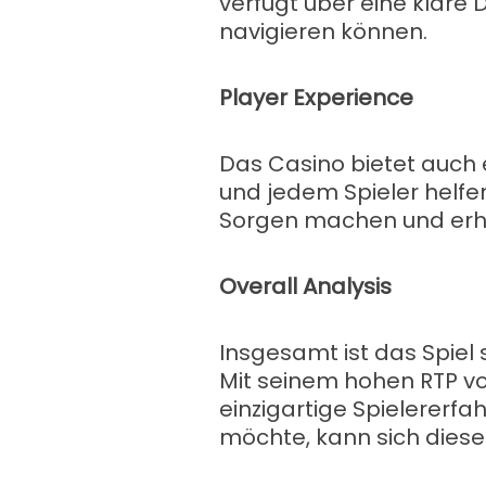
verfügt über eine klare D
navigieren können.
Player Experience
Das Casino bietet auch 
und jedem Spieler helfen
Sorgen machen und erhäl
Overall Analysis
Insgesamt ist das Spiel 
Mit seinem hohen RTP von
einzigartige Spielererf
möchte, kann sich diese 