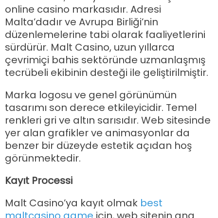
online casino markasıdır. Adresi
Malta’dadır ve Avrupa Birliği’nin
düzenlemelerine tabi olarak faaliyetlerini
sürdürür. Malt Casino, uzun yıllarca
çevrimiçi bahis sektöründe uzmanlaşmış
tecrübeli ekibinin desteği ile geliştirilmiştir.
Marka logosu ve genel görünümün
tasarımı son derece etkileyicidir. Temel
renkleri gri ve altın sarısıdır. Web sitesinde
yer alan grafikler ve animasyonlar da
benzer bir düzeyde estetik açıdan hoş
görünmektedir.
Kayıt Processi
Malt Casino’ya kayıt olmak
best
maltcasino game
için, web sitenin ana