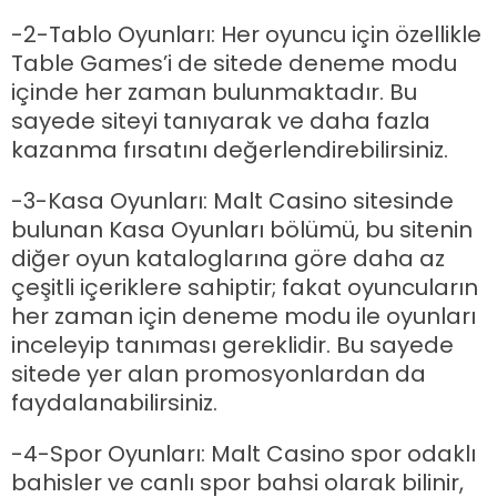
-2-Tablo Oyunları: Her oyuncu için özellikle
Table Games’i de sitede deneme modu
içinde her zaman bulunmaktadır. Bu
sayede siteyi tanıyarak ve daha fazla
kazanma fırsatını değerlendirebilirsiniz.
-3-Kasa Oyunları: Malt Casino sitesinde
bulunan Kasa Oyunları bölümü, bu sitenin
diğer oyun kataloglarına göre daha az
çeşitli içeriklere sahiptir; fakat oyuncuların
her zaman için deneme modu ile oyunları
inceleyip tanıması gereklidir. Bu sayede
sitede yer alan promosyonlardan da
faydalanabilirsiniz.
-4-Spor Oyunları: Malt Casino spor odaklı
bahisler ve canlı spor bahsi olarak bilinir,