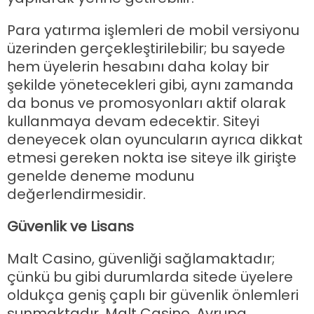
Para yatırma işlemleri de mobil versiyonu
üzerinden gerçekleştirilebilir; bu sayede
hem üyelerin hesabını daha kolay bir
şekilde yönetecekleri gibi, aynı zamanda
da bonus ve promosyonları aktif olarak
kullanmaya devam edecektir. Siteyi
deneyecek olan oyuncuların ayrıca dikkat
etmesi gereken nokta ise siteye ilk girişte
genelde deneme modunu
değerlendirmesidir.
Güvenlik ve Lisans
Malt Casino, güvenliği sağlamaktadır;
çünkü bu gibi durumlarda sitede üyelere
oldukça geniş çaplı bir güvenlik önlemleri
sunmaktadır. Malt Casino, Avrupa