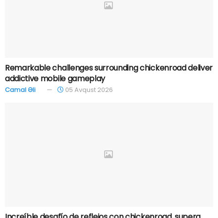
Remarkable challenges surrounding chickenroad deliver
addictive mobile gameplay
Camal Əli
05 Avqust 2026
Increíble desafío de reflejos con chickenroad, supera