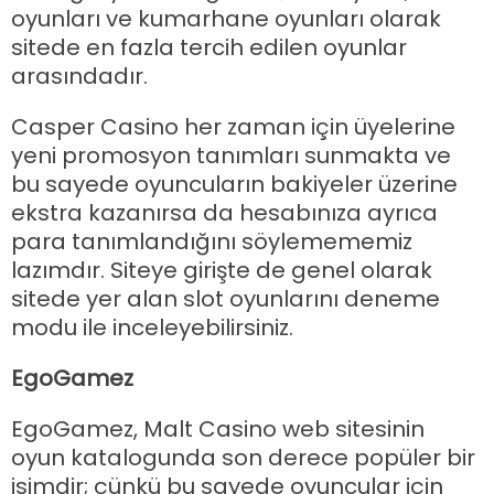
oyunları ve kumarhane oyunları olarak
sitede en fazla tercih edilen oyunlar
arasındadır.
Casper Casino her zaman için üyelerine
yeni promosyon tanımları sunmakta ve
bu sayede oyuncuların bakiyeler üzerine
ekstra kazanırsa da hesabınıza ayrıca
para tanımlandığını söylemememiz
lazımdır. Siteye girişte de genel olarak
sitede yer alan slot oyunlarını deneme
modu ile inceleyebilirsiniz.
EgoGamez
EgoGamez, Malt Casino web sitesinin
oyun katalogunda son derece popüler bir
isimdir; çünkü bu sayede oyuncular için