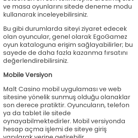
ve masa oyunlarını sitede deneme modu
kullanarak inceleyebilirsiniz.
Bu gibi durumlarda siteyi ziyaret edecek
olan oyuncular, genel olarak EgoGamez
oyun kataloguna erişim sağlayabilirler; bu
sayede de daha fazla kazanma fırsatını
değerlendirebilirsiniz.
Mobile Versiyon
Malt Casino mobil uygulaması ve web
sitesine yönelik sunmuş olduğu olanaklar
son derece pratiktir. Oyuncuların, telefon
ya da tablet ile sitede
oynayabilmektedirler. Mobil versiyonda
hesap açma işlemi de siteye giriş
yapılarak yerine getirebilir.