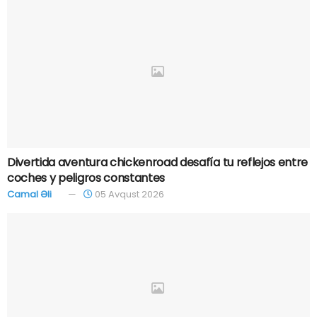
Divertida aventura chickenroad desafía tu reflejos entre
coches y peligros constantes
Camal Əli
05 Avqust 2026