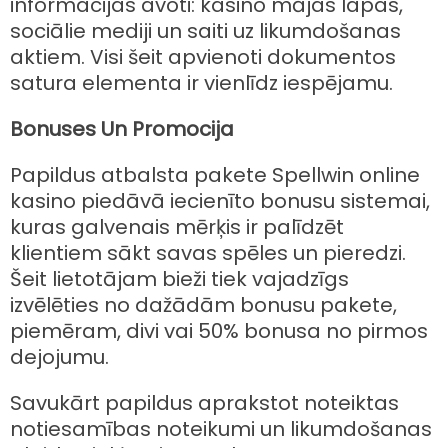
informacijas avoti: kasino mājas lapas,
sociālie mediji un saiti uz likumdošanas
aktiem. Visi šeit apvienoti dokumentos
satura elementa ir vienlīdz iespējamu.
Bonuses Un Promocija
Papildus atbalsta pakete Spellwin online
kasino piedāvā iecienīto bonusu sistemai,
kuras galvenais mērķis ir palīdzēt
klientiem sākt savas spēles un pieredzi.
Šeit lietotājam bieži tiek vajadzīgs
izvēlēties no dažādām bonusu pakete,
piemēram, divi vai 50% bonusa no pirmos
dejojumu.
Savukārt papildus aprakstot noteiktas
notiesamības noteikumi un likumdošanas