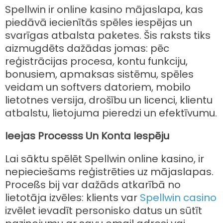
Spellwin ir online kasino mājaslapa, kas
piedāvā iecienītās spēles iespējas un
svarīgas atbalsta paketes. Šis raksts tiks
aizmugdēts dažādas jomas: pēc
reģistrācijas procesa, kontu funkciju,
bonusiem, apmaksas sistēmu, spēles
veidam un softvers datoriem, mobilo
lietotnes versija, drošību un licenci, klientu
atbalstu, lietojuma pieredzi un efektīvumu.
Ieejas Processs Un Konta Iespēju
Lai sāktu spēlēt Spellwin online kasino, ir
nepieciešams reģistrēties uz mājaslapas.
Proceßs bij var dažāds atkarībā no
lietotāja izvēles: klients var
Spellwin casino
izvēlet ievadīt personisko datus un sūtīt