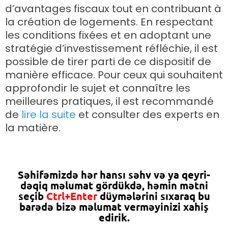
d’avantages fiscaux tout en contribuant à
la création de logements. En respectant
les conditions fixées et en adoptant une
stratégie d’investissement réfléchie, il est
possible de tirer parti de ce dispositif de
manière efficace. Pour ceux qui souhaitent
approfondir le sujet et connaître les
meilleures pratiques, il est recommandé
de
lire la suite
et consulter des experts en
la matière.
Səhifəmizdə hər hansı səhv və ya qeyri-
dəqiq məlumat gördükdə, həmin mətni
seçib
Ctrl+Enter
düymələrini sıxaraq bu
barədə bizə məlumat verməyinizi xahiş
edirik.