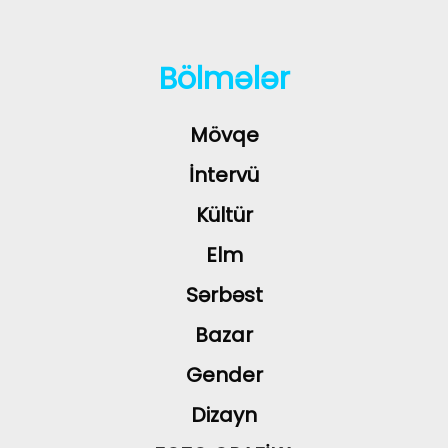
Bölmələr
Mövqe
İntervü
Kültür
Elm
Sərbəst
Bazar
Gender
Dizayn