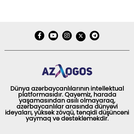
Dünya azərbaycanlılarının intellektual
platformasıdır. Qayəmiz, harada
yaşamasından asılı olmayaraq,
azərbaycanlılar arasında dünyəvi
ideyaları, yüksək zövqü, tənqidi düşüncəni
yaymaq və dəstəkləməkdir.