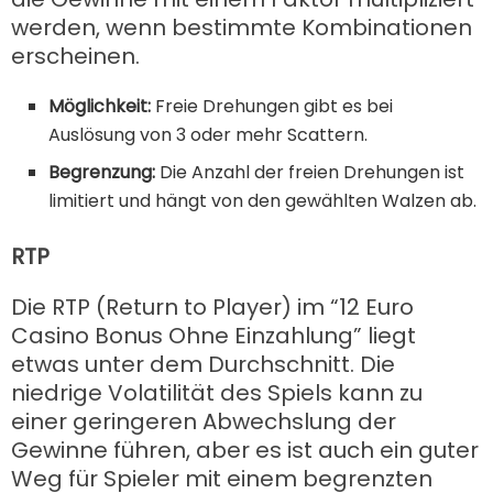
werden, wenn bestimmte Kombinationen
erscheinen.
Möglichkeit:
Freie Drehungen gibt es bei
Auslösung von 3 oder mehr Scattern.
Begrenzung:
Die Anzahl der freien Drehungen ist
limitiert und hängt von den gewählten Walzen ab.
RTP
Die RTP (Return to Player) im “12 Euro
Casino Bonus Ohne Einzahlung” liegt
etwas unter dem Durchschnitt. Die
niedrige Volatilität des Spiels kann zu
einer geringeren Abwechslung der
Gewinne führen, aber es ist auch ein guter
Weg für Spieler mit einem begrenzten