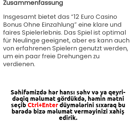
Zusammenfassung
Insgesamt bietet das “12 Euro Casino
Bonus Ohne Einzahlung” eine klare und
faires Spielerlebnis. Das Spiel ist optimal
für Neulinge geeignet, aber es kann auch
von erfahrenen Spielern genutzt werden,
um ein paar freie Drehungen zu
verdienen.
Səhifəmizdə hər hansı səhv və ya qeyri-
dəqiq məlumat gördükdə, həmin mətni
seçib
Ctrl+Enter
düymələrini sıxaraq bu
barədə bizə məlumat verməyinizi xahiş
edirik.