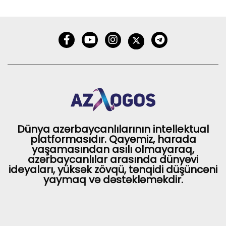
Dünya azərbaycanlılarının intellektual
platformasıdır. Qayəmiz, harada
yaşamasından asılı olmayaraq,
azərbaycanlılar arasında dünyəvi
ideyaları, yüksək zövqü, tənqidi düşüncəni
yaymaq və dəstəkləməkdir.