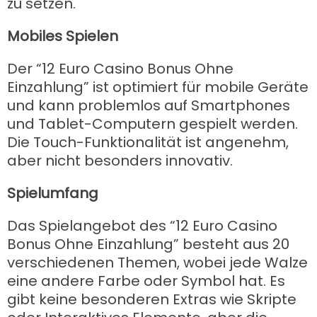
zu setzen.
Mobiles Spielen
Der “12 Euro Casino Bonus Ohne
Einzahlung” ist optimiert für mobile Geräte
und kann problemlos auf Smartphones
und Tablet-Computern gespielt werden.
Die Touch-Funktionalität ist angenehm,
aber nicht besonders innovativ.
Spielumfang
Das Spielangebot des “12 Euro Casino
Bonus Ohne Einzahlung” besteht aus 20
verschiedenen Themen, wobei jede Walze
eine andere Farbe oder Symbol hat. Es
gibt keine besonderen Extras wie Skripte