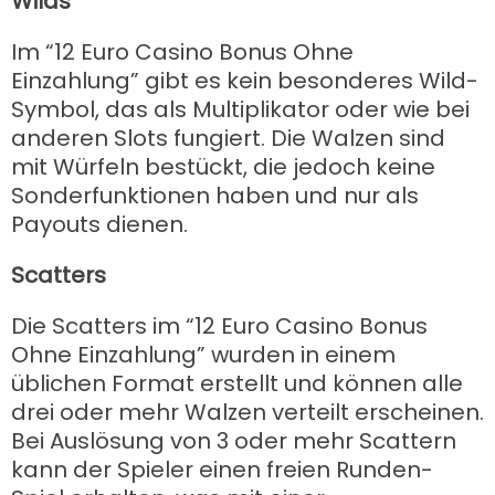
Wilds
Im “12 Euro Casino Bonus Ohne
Einzahlung” gibt es kein besonderes Wild-
Symbol, das als Multiplikator oder wie bei
anderen Slots fungiert. Die Walzen sind
mit Würfeln bestückt, die jedoch keine
Sonderfunktionen haben und nur als
Payouts dienen.
Scatters
Die Scatters im “12 Euro Casino Bonus
Ohne Einzahlung” wurden in einem
üblichen Format erstellt und können alle
drei oder mehr Walzen verteilt erscheinen.
Bei Auslösung von 3 oder mehr Scattern
kann der Spieler einen freien Runden-