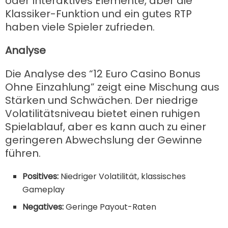
oder Interaktives Elemente, aber die
Klassiker-Funktion und ein gutes RTP
haben viele Spieler zufrieden.
Analyse
Die Analyse des “12 Euro Casino Bonus
Ohne Einzahlung” zeigt eine Mischung aus
Stärken und Schwächen. Der niedrige
Volatilitätsniveau bietet einen ruhigen
Spielablauf, aber es kann auch zu einer
geringeren Abwechslung der Gewinne
führen.
Positives:
Niedriger Volatilität, klassisches
Gameplay
Negatives:
Geringe Payout-Raten