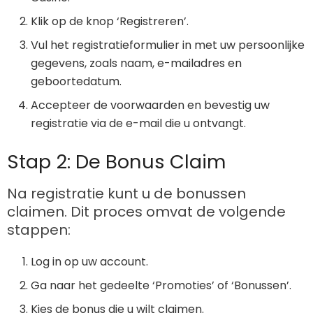
Klik op de knop ‘Registreren’.
Vul het registratieformulier in met uw persoonlijke
gegevens, zoals naam, e-mailadres en
geboortedatum.
Accepteer de voorwaarden en bevestig uw
registratie via de e-mail die u ontvangt.
Stap 2: De Bonus Claim
Na registratie kunt u de bonussen
claimen. Dit proces omvat de volgende
stappen:
Log in op uw account.
Ga naar het gedeelte ‘Promoties’ of ‘Bonussen’.
Kies de bonus die u wilt claimen.