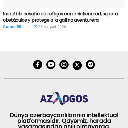
Increíble desafío de reflejos con chickenroad, supera
obstáculos y protege a la gallina aventurera
Camal Əli
05 Avqust 2026
Dünya azərbaycanlılarının intellektual
platformasıdır. Qayəmiz, harada
yaşamasından asılı olmayaraq,