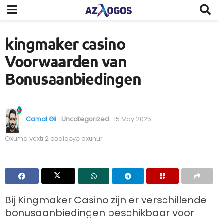
kingmaker casino
Voorwaarden van
Bonusaanbiedingen
Camal Əli
Uncategorized
15 May 2025
Oxuma vaxtı:2 dəqiqəyə oxunur
Bij Kingmaker Casino zijn er verschillende
bonusaanbiedingen beschikbaar voor