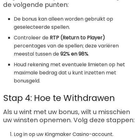
de volgende punten:
De bonus kan alleen worden gebruikt op
geselecteerde spellen.
Controleer de
RTP (Return to Player)
percentages van de spellen; deze variëren
meestal tussen de
92% en 98%
.
Houd rekening met eventuele limieten op het
maximale bedrag dat u kunt inzetten met
bonusgeld.
Stap 4: Hoe te Withdrawen
Als u wint met uw bonus, wilt u misschien
uw winsten opnemen. Volg deze stappen:
Log in op uw Kingmaker Casino-account.