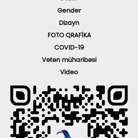
Gender
Dizayn
FOTO QRAFİKA
COVID-19
Vətən müharibəsi
Video