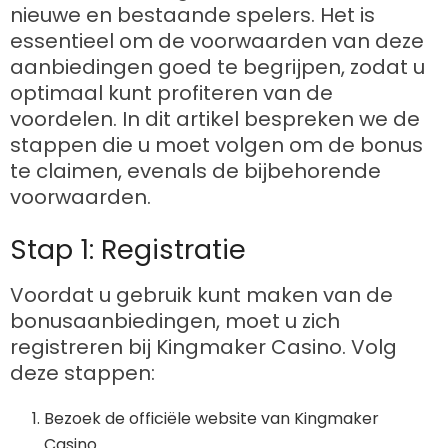
nieuwe en bestaande spelers. Het is
essentieel om de voorwaarden van deze
aanbiedingen goed te begrijpen, zodat u
optimaal kunt profiteren van de
voordelen. In dit artikel bespreken we de
stappen die u moet volgen om de bonus
te claimen, evenals de bijbehorende
voorwaarden.
Stap 1: Registratie
Voordat u gebruik kunt maken van de
bonusaanbiedingen, moet u zich
registreren bij Kingmaker Casino. Volg
deze stappen:
Bezoek de officiële website van Kingmaker
Casino.