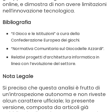
online, e dimostra di non avere limitazioni
nell’innovazione tecnologica.
Bibliografia
“Il Gioco e le Istituzioni” a cura della
Confederazione Europea dei giochi.
“Normativa Comunitaria sul Giocodelle Azzardi”.
Relativi progetti d’architettura informatica in
linea con l’evoluzione del settore.
Nota Legale
Si precisa che questa analisi è frutto di
un’introspezione autonoma e non riveste
alcun carattere ufficiale; la presente
versione, composta da articoli già