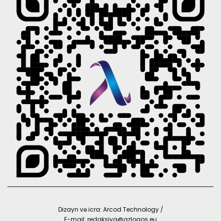
Dizayn və icra: Arcod Technology /
E-mail: redaksiya@azlogos.eu