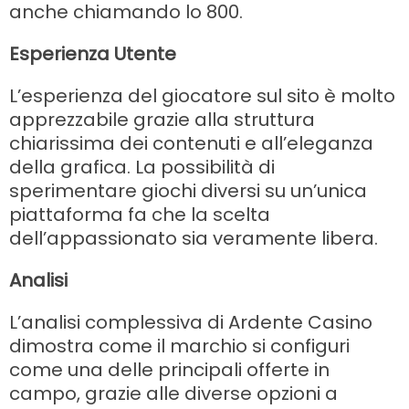
anche chiamando lo 800.
Esperienza Utente
L’esperienza del giocatore sul sito è molto
apprezzabile grazie alla struttura
chiarissima dei contenuti e all’eleganza
della grafica. La possibilità di
sperimentare giochi diversi su un’unica
piattaforma fa che la scelta
dell’appassionato sia veramente libera.
Analisi
L’analisi complessiva di Ardente Casino
dimostra come il marchio si configuri
come una delle principali offerte in
campo, grazie alle diverse opzioni a