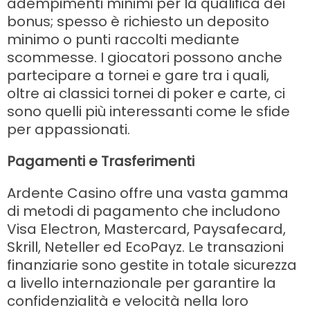
adempimenti minimi per la qualifica dei
bonus; spesso è richiesto un deposito
minimo o punti raccolti mediante
scommesse. I giocatori possono anche
partecipare a tornei e gare tra i quali,
oltre ai classici tornei di poker e carte, ci
sono quelli più interessanti come le sfide
per appassionati.
Pagamenti e Trasferimenti
Ardente Casino offre una vasta gamma
di metodi di pagamento che includono
Visa Electron, Mastercard, Paysafecard,
Skrill, Neteller ed EcoPayz. Le transazioni
finanziarie sono gestite in totale sicurezza
a livello internazionale per garantire la
confidenzialità e velocità nella loro