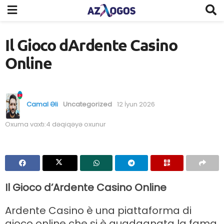
Il Gioco dArdente Casino
Online
Camal Əli
Uncategorized
12 İyun 2026
Oxuma vaxtı:4 dəqiqəyə oxunur
Il Gioco d’Ardente Casino Online
Ardente Casino è una piattaforma di
gioco online che si è guadagnata la fama