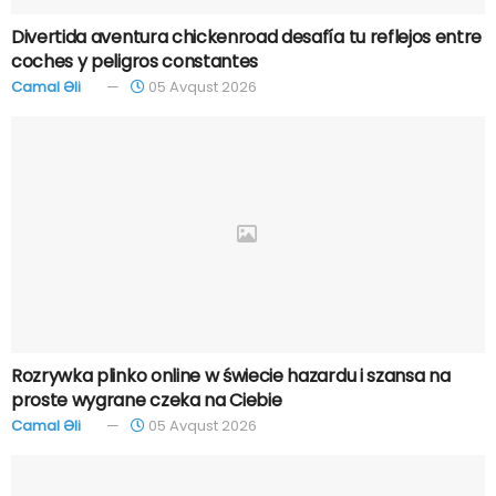
Divertida aventura chickenroad desafía tu reflejos entre
coches y peligros constantes
Camal Əli
05 Avqust 2026
Rozrywka plinko online w świecie hazardu i szansa na
proste wygrane czeka na Ciebie
Camal Əli
05 Avqust 2026