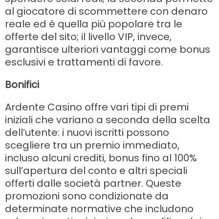
al giocatore di scommettere con denaro
reale ed è quella più popolare tra le
offerte del sito; il livello VIP, invece,
garantisce ulteriori vantaggi come bonus
esclusivi e trattamenti di favore.
Bonifici
Ardente Casino offre vari tipi di premi
iniziali che variano a seconda della scelta
dell’utente: i nuovi iscritti possono
scegliere tra un premio immediato,
incluso alcuni crediti, bonus fino al 100%
sull’apertura del conto e altri speciali
offerti dalle società partner. Queste
promozioni sono condizionate da
determinate normative che includono