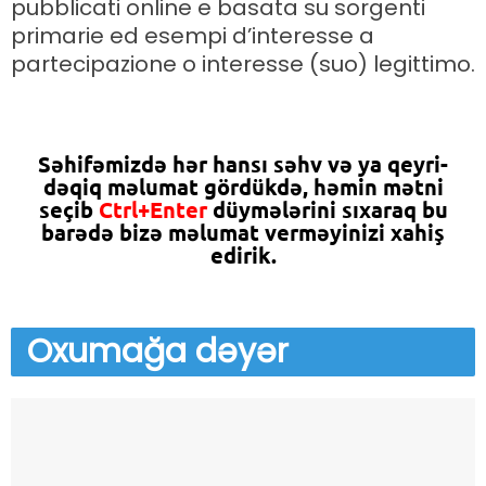
pubblicati online e basata su sorgenti
primarie ed esempi d’interesse a
partecipazione o interesse (suo) legittimo.
Səhifəmizdə hər hansı səhv və ya qeyri-
dəqiq məlumat gördükdə, həmin mətni
seçib
Ctrl+Enter
düymələrini sıxaraq bu
barədə bizə məlumat verməyinizi xahiş
edirik.
Oxumağa
dəyər