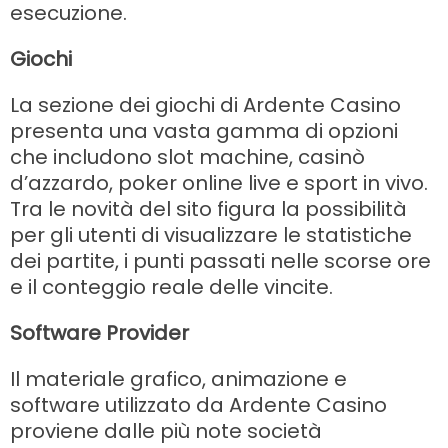
esecuzione.
Giochi
La sezione dei giochi di Ardente Casino
presenta una vasta gamma di opzioni
che includono slot machine, casinò
d’azzardo, poker online live e sport in vivo.
Tra le novità del sito figura la possibilità
per gli utenti di visualizzare le statistiche
dei partite, i punti passati nelle scorse ore
e il conteggio reale delle vincite.
Software Provider
Il materiale grafico, animazione e
software utilizzato da Ardente Casino
proviene dalle più note società