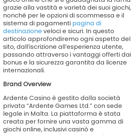
grazie alla vastità e varietà dei suoi giochi,
nonché per le opzioni di scommessa e il
sistema di pagamenti
pagina di
destinazione
veloci e sicuri. In questo
articolo approfondiremo ogni aspetto del
sito, dall’iscrizione all’esperienza utente,
passando attraverso i vantaggi offerti dai
bonus e la sicurezza garantita da licenze
internazionali.
Brand Overview
Ardente Casino è gestito dalla società
privata “Ardente Games Ltd.” con sede
legale in Malta. La piattaforma è stata
creata per fornire una vasta gamma di
giochi online, inclusivi casinò e