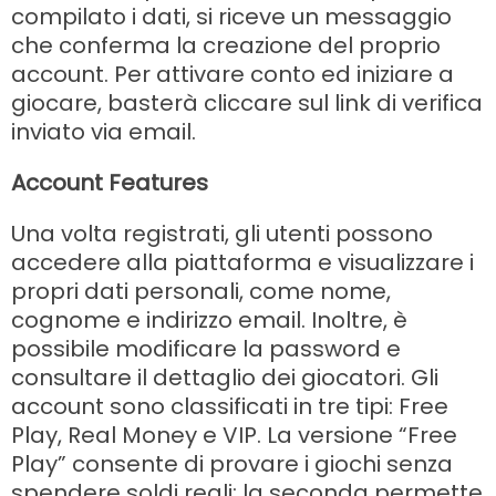
compilato i dati, si riceve un messaggio
che conferma la creazione del proprio
account. Per attivare conto ed iniziare a
giocare, basterà cliccare sul link di verifica
inviato via email.
Account Features
Una volta registrati, gli utenti possono
accedere alla piattaforma e visualizzare i
propri dati personali, come nome,
cognome e indirizzo email. Inoltre, è
possibile modificare la password e
consultare il dettaglio dei giocatori. Gli
account sono classificati in tre tipi: Free
Play, Real Money e VIP. La versione “Free
Play” consente di provare i giochi senza
spendere soldi reali; la seconda permette