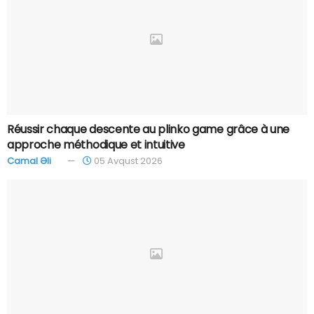
Réussir chaque descente au plinko game grâce à une
approche méthodique et intuitive
Camal Əli
05 Avqust 2026