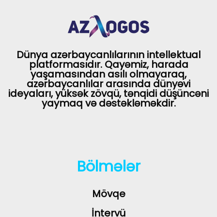
Dünya azərbaycanlılarının intellektual
platformasıdır. Qayəmiz, harada
yaşamasından asılı olmayaraq,
azərbaycanlılar arasında dünyəvi
ideyaları, yüksək zövqü, tənqidi düşüncəni
yaymaq və dəstəkləməkdir.
Bölmələr
Mövqe
İntervü