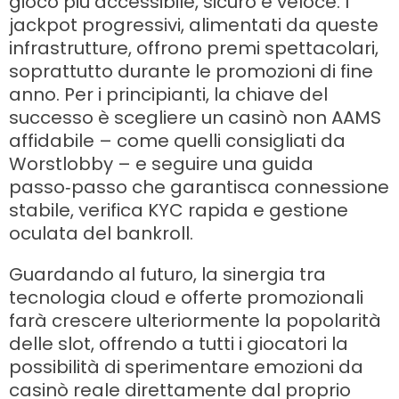
gioco più accessibile, sicuro e veloce. I
jackpot progressivi, alimentati da queste
infrastrutture, offrono premi spettacolari,
soprattutto durante le promozioni di fine
anno. Per i principianti, la chiave del
successo è scegliere un casinò non AAMS
affidabile – come quelli consigliati da
Worstlobby – e seguire una guida
passo‑passo che garantisca connessione
stabile, verifica KYC rapida e gestione
oculata del bankroll.
Guardando al futuro, la sinergia tra
tecnologia cloud e offerte promozionali
farà crescere ulteriormente la popolarità
delle slot, offrendo a tutti i giocatori la
possibilità di sperimentare emozioni da
casinò reale direttamente dal proprio