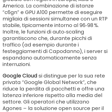
America. La combinazione di istanze
“c6gn” e GPU A100 permette di eseguire
migliaia di sessioni simultanee con un RTP
stabile, tipicamente intorno al 96‑98 %.
Inoltre, le funzioni di auto‑scaling
garantiscono che, durante picchi di
traffico (ad esempio durante i
festeggiamenti di Capodanno), i server si
espandano automaticamente senza
interruzioni.
Google Cloud
si distingue per la sua rete
privata “Google Global Network”, che
riduce la perdita di pacchetti e offre una
latenza inferiore rispetto alla media del
settore. Gli operatori che utilizzano
Agones – la soluzione open source per il