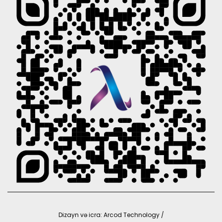
Dizayn və icra: Arcod Technology /