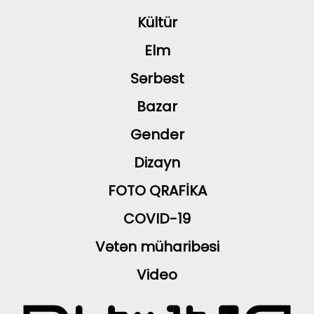
Kültür
Elm
Sərbəst
Bazar
Gender
Dizayn
FOTO QRAFİKA
COVID-19
Vətən müharibəsi
Video