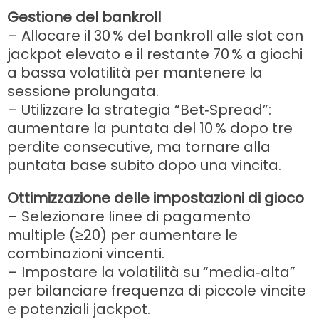
Gestione del bankroll
– Allocare il 30 % del bankroll alle slot con
jackpot elevato e il restante 70 % a giochi
a bassa volatilità per mantenere la
sessione prolungata.
– Utilizzare la strategia “Bet‑Spread”:
aumentare la puntata del 10 % dopo tre
perdite consecutive, ma tornare alla
puntata base subito dopo una vincita.
Ottimizzazione delle impostazioni di gioco
– Selezionare linee di pagamento
multiple (≥20) per aumentare le
combinazioni vincenti.
– Impostare la volatilità su “media‑alta”
per bilanciare frequenza di piccole vincite
e potenziali jackpot.