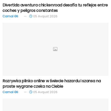
Divertida aventura chickenroad desafía tu reflejos entre
coches y peligros constantes
Camal Əli
05 Avqust 2026
Rozrywka plinko online w świecie hazardu i szansa na
proste wygrane czeka na Ciebie
Camal Əli
05 Avqust 2026