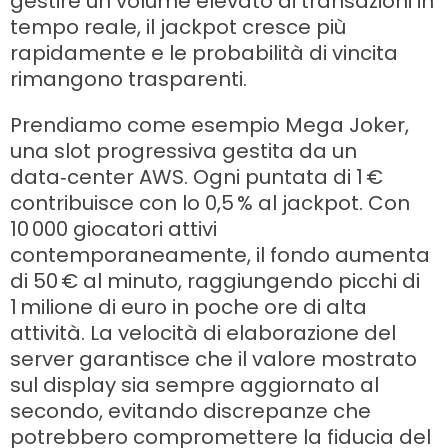
gestire un volume elevato di transazioni in
tempo reale, il jackpot cresce più
rapidamente e le probabilità di vincita
rimangono trasparenti.
Prendiamo come esempio Mega Joker,
una slot progressiva gestita da un
data‑center AWS. Ogni puntata di 1 €
contribuisce con lo 0,5 % al jackpot. Con
10 000 giocatori attivi
contemporaneamente, il fondo aumenta
di 50 € al minuto, raggiungendo picchi di
1 milione di euro in poche ore di alta
attività. La velocità di elaborazione del
server garantisce che il valore mostrato
sul display sia sempre aggiornato al
secondo, evitando discrepanze che
potrebbero compromettere la fiducia del