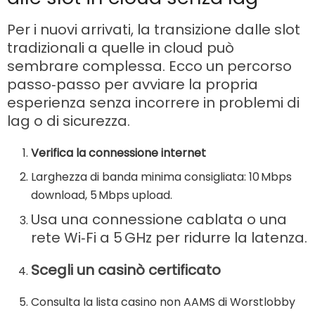
Per i nuovi arrivati, la transizione dalle slot
tradizionali a quelle in cloud può
sembrare complessa. Ecco un percorso
passo‑passo per avviare la propria
esperienza senza incorrere in problemi di
lag o di sicurezza.
Verifica la connessione internet
Larghezza di banda minima consigliata: 10 Mbps
download, 5 Mbps upload.
Usa una connessione cablata o una
rete Wi‑Fi a 5 GHz per ridurre la latenza.
Scegli un casinò certificato
Consulta la lista casino non AAMS di Worstlobby