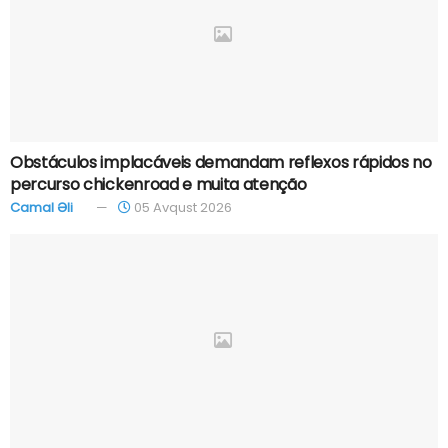
Obstáculos implacáveis demandam reflexos rápidos no
percurso chickenroad e muita atenção
Camal Əli
05 Avqust 2026