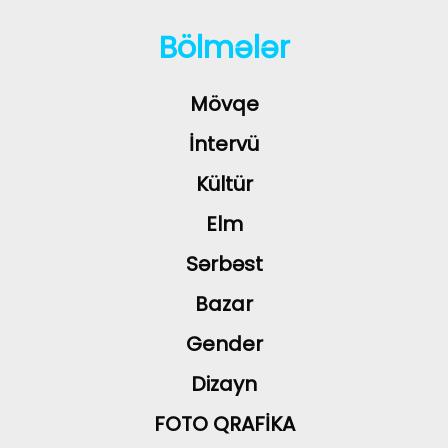
Bölmələr
Mövqe
İntervü
Kültür
Elm
Sərbəst
Bazar
Gender
Dizayn
FOTO QRAFİKA