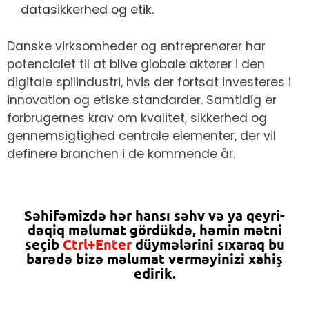
datasikkerhed og etik.
Danske virksomheder og entreprenører har
potencialet til at blive globale aktører i den
digitale spilindustri, hvis der fortsat investeres i
innovation og etiske standarder. Samtidig er
forbrugernes krav om kvalitet, sikkerhed og
gennemsigtighed centrale elementer, der vil
definere branchen i de kommende år.
Səhifəmizdə hər hansı səhv və ya qeyri-
dəqiq məlumat gördükdə, həmin mətni
seçib
Ctrl+Enter
düymələrini sıxaraq bu
barədə bizə məlumat verməyinizi xahiş
edirik.