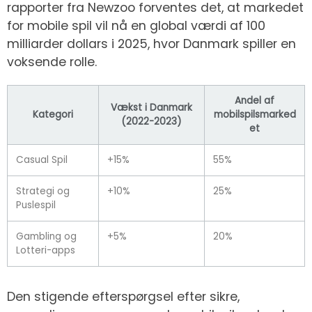
rapporter fra Newzoo forventes det, at markedet
for mobile spil vil nå en global værdi af 100
milliarder dollars i 2025, hvor Danmark spiller en
voksende rolle.
Andel af
Vækst i Danmark
Kategori
mobilspilsmarked
(2022-2023)
et
Casual Spil
+15%
55%
Strategi og
+10%
25%
Puslespil
Gambling og
+5%
20%
Lotteri-apps
Den stigende efterspørgsel efter sikre,