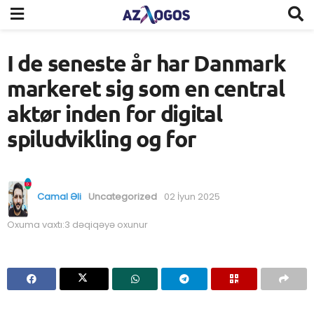
I de seneste år har Danmark
markeret sig som en central
aktør inden for digital
spiludvikling og for
Camal Əli
Uncategorized
02 İyun 2025
Oxuma vaxtı:3 dəqiqəyə oxunur