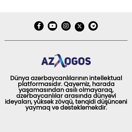
Dünya azərbaycanlılarının intellektual
platformasıdır. Qayəmiz, harada
yaşamasından asılı olmayaraq,
azərbaycanlılar arasında dünyəvi
ideyaları, yüksək zövqü, tənqidi düşüncəni
yaymaq və dəstəkləməkdir.