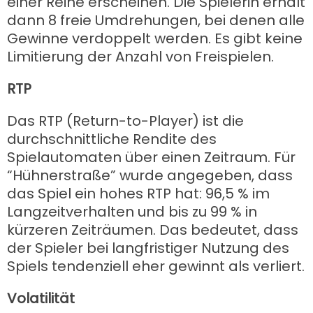
einer Reihe erscheinen. Die Spielerin erhält
dann 8 freie Umdrehungen, bei denen alle
Gewinne verdoppelt werden. Es gibt keine
Limitierung der Anzahl von Freispielen.
RTP
Das RTP (Return-to-Player) ist die
durchschnittliche Rendite des
Spielautomaten über einen Zeitraum. Für
“Hühnerstraße” wurde angegeben, dass
das Spiel ein hohes RTP hat: 96,5 % im
Langzeitverhalten und bis zu 99 % in
kürzeren Zeiträumen. Das bedeutet, dass
der Spieler bei langfristiger Nutzung des
Spiels tendenziell eher gewinnt als verliert.
Volatilität