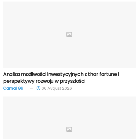
Analiza możliwości inwestycyjnych z thor fortune i
perspektywy rozwoju w przyszłości
Camal Əli
06 Avqust 2026