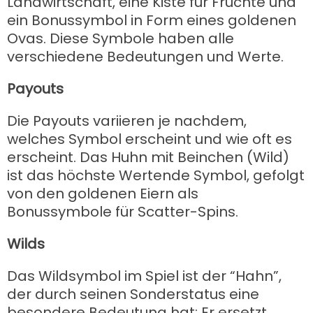
Landwirtschaft, eine Kiste für Früchte und
ein Bonussymbol in Form eines goldenen
Ovas. Diese Symbole haben alle
verschiedene Bedeutungen und Werte.
Payouts
Die Payouts variieren je nachdem,
welches Symbol erscheint und wie oft es
erscheint. Das Huhn mit Beinchen (Wild)
ist das höchste Wertende Symbol, gefolgt
von den goldenen Eiern als
Bonussymbole für Scatter-Spins.
Wilds
Das Wildsymbol im Spiel ist der “Hahn”,
der durch seinen Sonderstatus eine
besondere Bedeutung hat: Er ersetzt