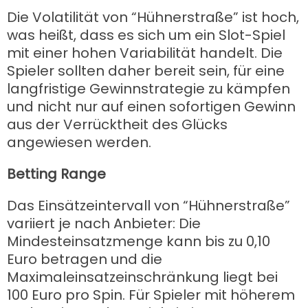
Die Volatilität von “Hühnerstraße” ist hoch,
was heißt, dass es sich um ein Slot-Spiel
mit einer hohen Variabilität handelt. Die
Spieler sollten daher bereit sein, für eine
langfristige Gewinnstrategie zu kämpfen
und nicht nur auf einen sofortigen Gewinn
aus der Verrücktheit des Glücks
angewiesen werden.
Betting Range
Das Einsätzeintervall von “Hühnerstraße”
variiert je nach Anbieter: Die
Mindesteinsatzmenge kann bis zu 0,10
Euro betragen und die
Maximaleinsatzeinschränkung liegt bei
100 Euro pro Spin. Für Spieler mit höherem