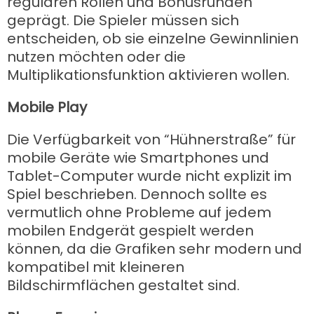
regulären Rollen und Bonusrunden
geprägt. Die Spieler müssen sich
entscheiden, ob sie einzelne Gewinnlinien
nutzen möchten oder die
Multiplikationsfunktion aktivieren wollen.
Mobile Play
Die Verfügbarkeit von “Hühnerstraße” für
mobile Geräte wie Smartphones und
Tablet-Computer wurde nicht explizit im
Spiel beschrieben. Dennoch sollte es
vermutlich ohne Probleme auf jedem
mobilen Endgerät gespielt werden
können, da die Grafiken sehr modern und
kompatibel mit kleineren
Bildschirmflächen gestaltet sind.