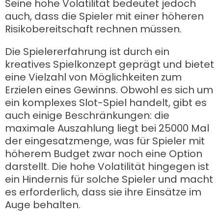
Seine hohe Volatilität bedeutet jedoch
auch, dass die Spieler mit einer höheren
Risikobereitschaft rechnen müssen.
Die Spielererfahrung ist durch ein
kreatives Spielkonzept geprägt und bietet
eine Vielzahl von Möglichkeiten zum
Erzielen eines Gewinns. Obwohl es sich um
ein komplexes Slot-Spiel handelt, gibt es
auch einige Beschränkungen: die
maximale Auszahlung liegt bei 25000 Mal
der eingesatzmenge, was für Spieler mit
höherem Budget zwar noch eine Option
darstellt. Die hohe Volatilität hingegen ist
ein Hindernis für solche Spieler und macht
es erforderlich, dass sie ihre Einsätze im
Auge behalten.