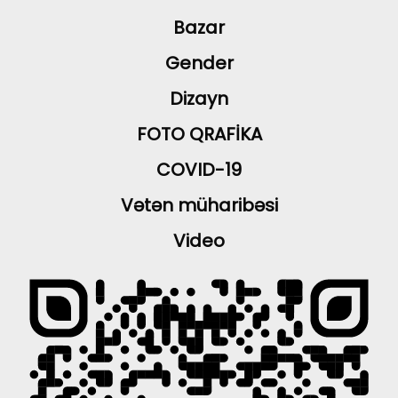
Bazar
Gender
Dizayn
FOTO QRAFİKA
COVID-19
Vətən müharibəsi
Video