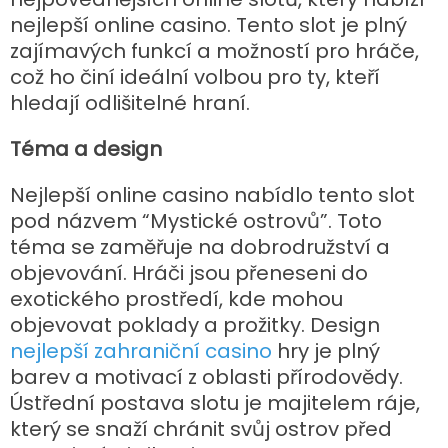
nejlepší online casino. Tento slot je plný
zajímavých funkcí a možností pro hráče,
což ho činí ideální volbou pro ty, kteří
hledají odlišitelné hraní.
Téma a design
Nejlepší online casino nabídlo tento slot
pod názvem “Mystické ostrovů”. Toto
téma se zaměřuje na dobrodružství a
objevování. Hráči jsou přeneseni do
exotického prostředí, kde mohou
objevovat poklady a prožitky. Design
nejlepší zahraniční casino
hry je plný
barev a motivací z oblasti přírodovědy.
Ústřední postava slotu je majitelem ráje,
který se snaží chránit svůj ostrov před