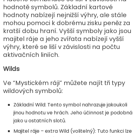
hodnotě symbolů. Základní kartové
hodnoty nabízejí nejnižší výhry, ale stále
mohou pomoci k dobrému zisku peněz za
kratší dobu hraní. Vyšší symboly jako jsou
majitel ráje a jeho zvířata nabízejí vyšší
výhry, které se liší v závislosti na počtu
aktivačních liniích.
Wilds
Ve “Mystickém ráji” můžete najít tři typy
wildových symbolů:
Základní Wild: Tento symbol nahrazuje jakoukoli
jinou hodnotu ve hrách. Jeho účinnost je podobná
jako u ostatních slotů.
Majitel ráje – extra Wild (volitelný): Tuto funkci lze