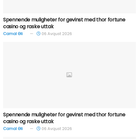
Spennende muligheter for gevinst med thor fortune
casino og raske uttak
Camal Əli
06 Avqust 2026
Spennende muligheter for gevinst med thor fortune
casino og raske uttak
Camal Əli
06 Avqust 2026