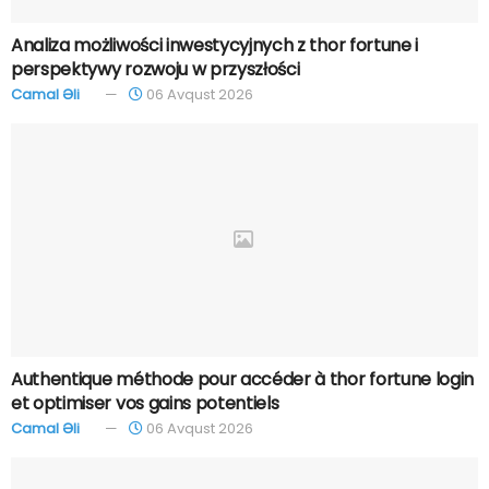
Analiza możliwości inwestycyjnych z thor fortune i
perspektywy rozwoju w przyszłości
Camal Əli
06 Avqust 2026
Authentique méthode pour accéder à thor fortune login
et optimiser vos gains potentiels
Camal Əli
06 Avqust 2026