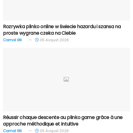
Rozrywka plinko online w świecie hazardu i szansa na
proste wygrane czeka na Ciebie
Camal Əli
05 Avqust 2026
Réussir chaque descente au plinko game grâce à une
approche méthodique et intuitive
Camal Əli
05 Avqust 2026