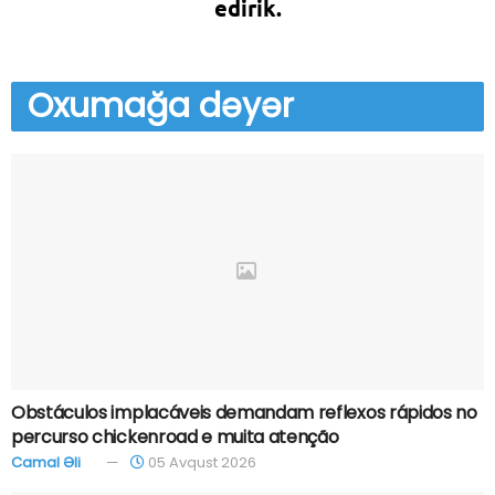
edirik.
Oxumağa
dəyər
Obstáculos implacáveis demandam reflexos rápidos no
percurso chickenroad e muita atenção
Camal Əli
05 Avqust 2026