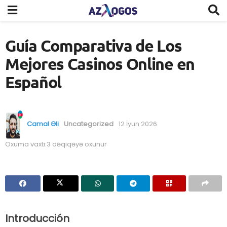
Guía Comparativa de Los
Mejores Casinos Online en
Español
Camal Əli
Uncategorized
12 İyun 2026
Oxuma vaxtı:3 dəqiqəyə oxunur
Introducción