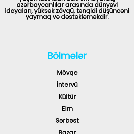
azərbaycanlılar arasında dünyəvi
ideyaları, yüksək zövqü, tənqidi düşüncəni
yaymaq və dəstəkləməkdir.
Bölmələr
Mövqe
İntervü
Kültür
Elm
Sərbəst
Bazar