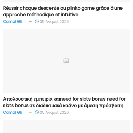
Réussir chaque descente au plinko game grâce à une
approche méthodique et intuitive
Camal Əli
05 Avqust 2026
Απολαυστική εμπειρία καιneed for slots bonus need for
slots bonus σε διαδικτυακά καζίνο με άμεση πρόσβαση
Camal Əli
05 Avqust 2026