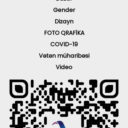
Gender
Dizayn
FOTO QRAFİKA
COVID-19
Vətən müharibəsi
Video