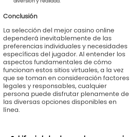
diversión y realidad.
Conclusión
La selección del mejor casino online
dependerá inevitablemente de las
preferencias individuales y necesidades
específicas del jugador. Al entender los
aspectos fundamentales de cómo
funcionan estos sitios virtuales, a la vez
que se toman en consideración factores
legales y responsables, cualquier
persona puede disfrutar plenamente de
las diversas opciones disponibles en
línea.