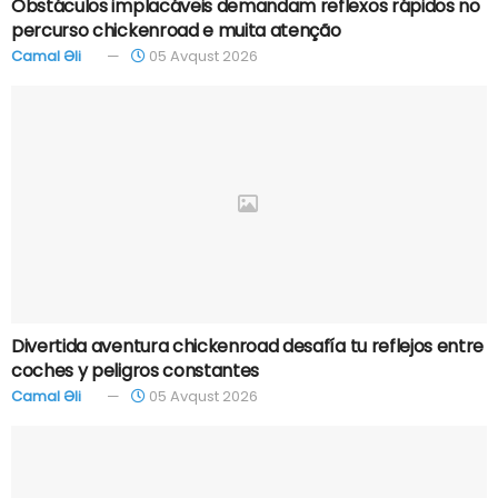
Obstáculos implacáveis demandam reflexos rápidos no
percurso chickenroad e muita atenção
Camal Əli
05 Avqust 2026
Divertida aventura chickenroad desafía tu reflejos entre
coches y peligros constantes
Camal Əli
05 Avqust 2026