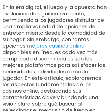
En la era digital, el juego y la apuesta han
evolucionado significativamente,
permitiendo a los jugadores disfrutar de
una amplia variedad de opciones de
entretenimiento desde la comodidad de
su hogar. Sin embargo, con tantas
opciones
mejores casinos online
disponibles en línea, es cada vez más
complicado discernir cuáles son las
mejores plataformas para satisfacer las
necesidades individuales de cada
jugador. En este artículo, exploraremos
los aspectos fundamentales de los
casinos online, destacando sus
características clave y brindando una
visión clara sobre qué buscar al
seleccionar el mejor sitio de juego en