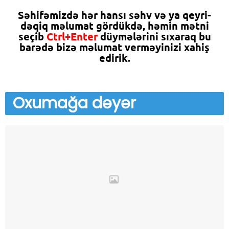
Səhifəmizdə hər hansı səhv və ya qeyri-
dəqiq məlumat gördükdə, həmin mətni
seçib
Ctrl+Enter
düymələrini sıxaraq bu
barədə bizə məlumat verməyinizi xahiş
edirik.
Oxumağa
dəyər