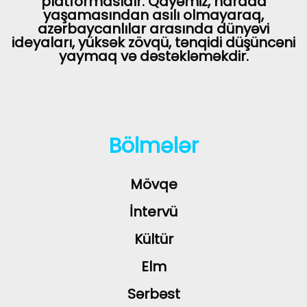
platformasıdır. Qayəmiz, harada
yaşamasından asılı olmayaraq,
azərbaycanlılar arasında dünyəvi
ideyaları, yüksək zövqü, tənqidi düşüncəni
yaymaq və dəstəkləməkdir.
Bölmələr
Mövqe
İntervü
Kültür
Elm
Sərbəst