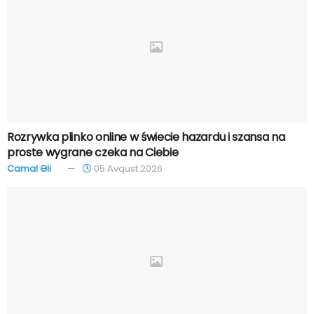
Rozrywka plinko online w świecie hazardu i szansa na
proste wygrane czeka na Ciebie
Camal Əli
05 Avqust 2026