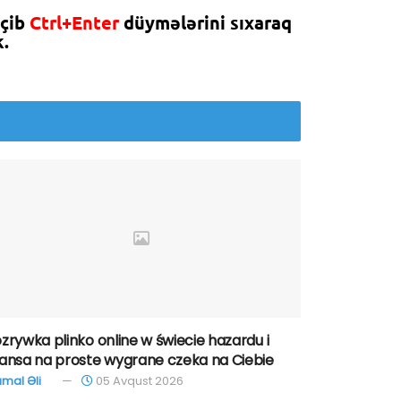
eçib
Ctrl+Enter
düymələrini sıxaraq
.
zrywka plinko online w świecie hazardu i
ansa na proste wygrane czeka na Ciebie
mal Əli
05 Avqust 2026