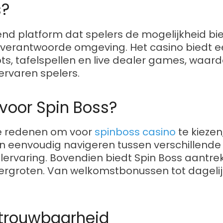
s?
nd platform dat spelers de mogelijkheid bie
n verantwoorde omgeving. Het casino biedt e
ts, tafelspellen en live dealer games, waard
 ervaren spelers.
voor Spin Boss?
te redenen om voor
spinboss casino
te kiezen
n eenvoudig navigeren tussen verschillende 
elervaring. Bovendien biedt Spin Boss aantr
rgroten. Van welkomstbonussen tot dagelijks
etrouwbaarheid