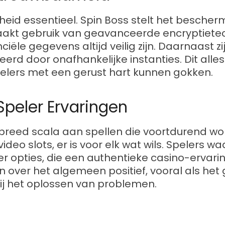
igheid essentieel. Spin Boss stelt het besche
aakt gebruik van geavanceerde encryptiete
ciële gegevens altijd veilig zijn. Daarnaast zi
eerd door onafhankelijke instanties. Dit all
lers met een gerust hart kunnen gokken.
peler Ervaringen
en breed scala aan spellen die voortdurend w
ideo slots, er is voor elk wat wils. Spelers w
ler opties, die een authentieke casino-ervari
n over het algemeen positief, vooral als het
ij het oplossen van problemen.