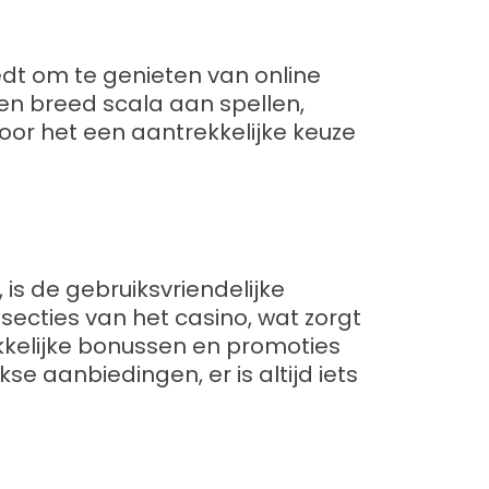
dt om te genieten van online
en breed scala aan spellen,
oor het een aantrekkelijke keuze
, is de gebruiksvriendelijke
secties van het casino, wat zorgt
ekkelijke bonussen en promoties
e aanbiedingen, er is altijd iets