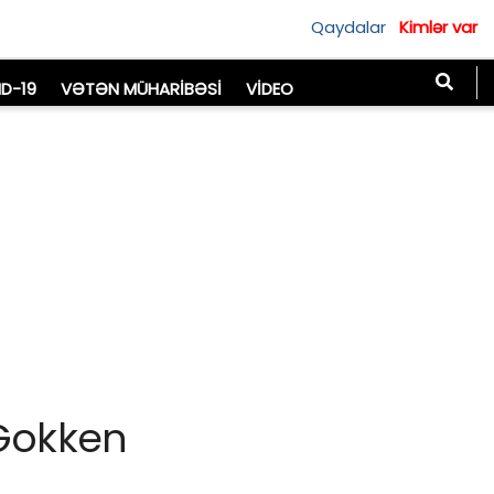
Qaydalar
Kimlər var
D-19
VƏTƏN MÜHARIBƏSI
VIDEO
 Gokken