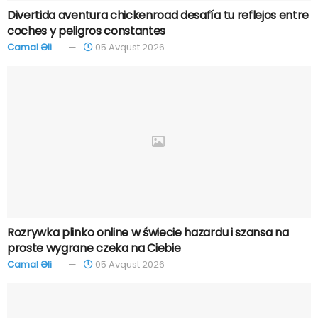
Divertida aventura chickenroad desafía tu reflejos entre
coches y peligros constantes
Camal Əli
05 Avqust 2026
Rozrywka plinko online w świecie hazardu i szansa na
proste wygrane czeka na Ciebie
Camal Əli
05 Avqust 2026