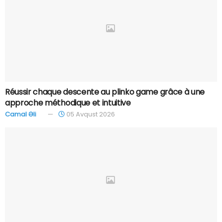
Réussir chaque descente au plinko game grâce à une
approche méthodique et intuitive
Camal Əli
05 Avqust 2026