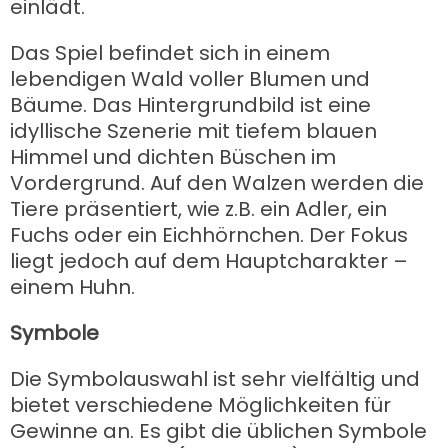
einlädt.
Das Spiel befindet sich in einem
lebendigen Wald voller Blumen und
Bäume. Das Hintergrundbild ist eine
idyllische Szenerie mit tiefem blauen
Himmel und dichten Büschen im
Vordergrund. Auf den Walzen werden die
Tiere präsentiert, wie z.B. ein Adler, ein
Fuchs oder ein Eichhörnchen. Der Fokus
liegt jedoch auf dem Hauptcharakter –
einem Huhn.
Symbole
Die Symbolauswahl ist sehr vielfältig und
bietet verschiedene Möglichkeiten für
Gewinne an. Es gibt die üblichen Symbole