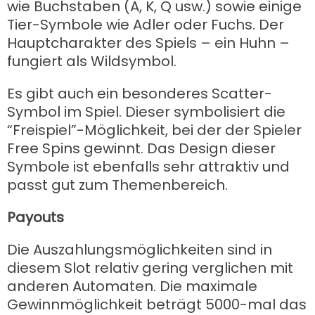
wie Buchstaben (A, K, Q usw.) sowie einige
Tier-Symbole wie Adler oder Fuchs. Der
Hauptcharakter des Spiels – ein Huhn –
fungiert als Wildsymbol.
Es gibt auch ein besonderes Scatter-
Symbol im Spiel. Dieser symbolisiert die
“Freispiel”-Möglichkeit, bei der der Spieler
Free Spins gewinnt. Das Design dieser
Symbole ist ebenfalls sehr attraktiv und
passt gut zum Themenbereich.
Payouts
Die Auszahlungsmöglichkeiten sind in
diesem Slot relativ gering verglichen mit
anderen Automaten. Die maximale
Gewinnmöglichkeit beträgt 5000-mal das