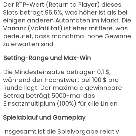
Der RTP-Wert (Return to Player) dieses
Slots beträgt 96.5%, was höher ist als bei
einigen anderen Automaten im Markt. Die
Varianz (Volatilität) ist eher mittlere, was
bedeutet, dass manchmal hohe Gewinne
zu erwarten sind.
Betting-Range und Max-Win
Die Mindesteinsätze betragen 0,1 $,
während der Höchstwert bei 100 $ pro
Runde liegt. Der maximale gewinnbare
Betrag beträgt 5000-mal das
Einsatzmultiplum (100%) für alle Linien.
Spielablauf und Gameplay
Insgesamt ist die Spielvorgabe relativ