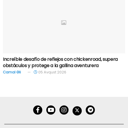
Increíble desafío de reflejos con chickenroad, supera
obstáculos y protege a la gallina aventurera
Camal Əli
05 Avqust 2026