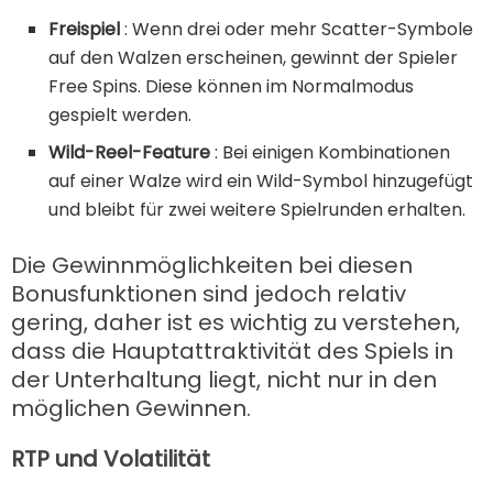
Freispiel
: Wenn drei oder mehr Scatter-Symbole
auf den Walzen erscheinen, gewinnt der Spieler
Free Spins. Diese können im Normalmodus
gespielt werden.
Wild-Reel-Feature
: Bei einigen Kombinationen
auf einer Walze wird ein Wild-Symbol hinzugefügt
und bleibt für zwei weitere Spielrunden erhalten.
Die Gewinnmöglichkeiten bei diesen
Bonusfunktionen sind jedoch relativ
gering, daher ist es wichtig zu verstehen,
dass die Hauptattraktivität des Spiels in
der Unterhaltung liegt, nicht nur in den
möglichen Gewinnen.
RTP und Volatilität