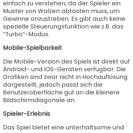
einfach zu verstehen, da der Spieler ein
Muster von Walzen abtasten muss, um
Gewinne anzustreben. Es gibt auch keine
spezielle Steuerungsfunktion wie z.B. das
“Turbo”-Modus.
Mobile-Spielbarkeit
Die Mobile-Version des Spiels ist direkt auf
Android- und iOS-Geräten verfügbar. Die
Grafiken sind zwar nicht in Hochauflösung
dargestellt, jedoch passt sich die
Benutzeroberfläche gut an die kleinere
Bildschirmdiagonale an.
Spieler-Erlebnis
Das Spiel bietet eine unterhaltsame und