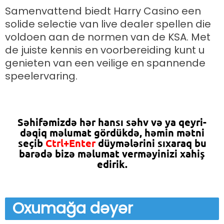
Samenvattend biedt Harry Casino een
solide selectie van live dealer spellen die
voldoen aan de normen van de KSA. Met
de juiste kennis en voorbereiding kunt u
genieten van een veilige en spannende
speelervaring.
Səhifəmizdə hər hansı səhv və ya qeyri-
dəqiq məlumat gördükdə, həmin mətni
seçib
Ctrl+Enter
düymələrini sıxaraq bu
barədə bizə məlumat verməyinizi xahiş
edirik.
Oxumağa
dəyər