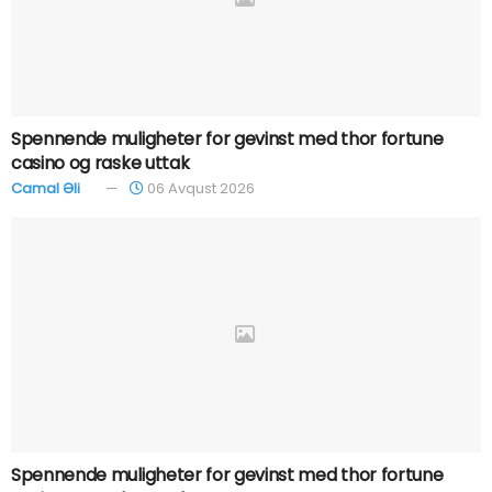
Spennende muligheter for gevinst med thor fortune
casino og raske uttak
Camal Əli
06 Avqust 2026
Spennende muligheter for gevinst med thor fortune