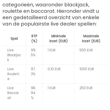
categorieën, waaronder blackjack,
roulette en baccarat. Hieronder vindt u
een gedetailleerd overzicht van enkele
van de populairste live dealer spellen:
RTP
Minimale
Maximale
Spel
(%)
inzet (EUR)
inzet (EUR)
Live
99.
1 EUR
500 EUR
Blackjac
5%
k
Live
97.
0.10 EUR
1000 EUR
Roulett
3%
e
Live
98.
1 EUR
250 EUR
Baccar
94
at
%