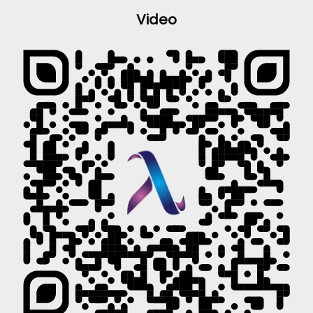
Video