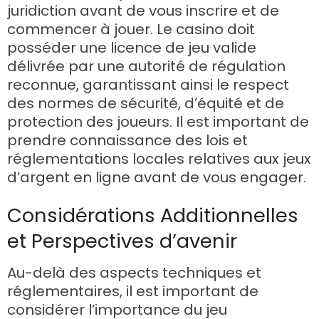
juridiction avant de vous inscrire et de
commencer à jouer. Le casino doit
posséder une licence de jeu valide
délivrée par une autorité de régulation
reconnue, garantissant ainsi le respect
des normes de sécurité, d’équité et de
protection des joueurs. Il est important de
prendre connaissance des lois et
réglementations locales relatives aux jeux
d’argent en ligne avant de vous engager.
Considérations Additionnelles
et Perspectives d’avenir
Au-delà des aspects techniques et
réglementaires, il est important de
considérer l’importance du jeu