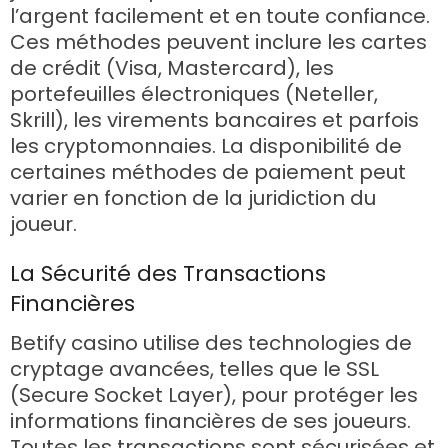
l’argent facilement et en toute confiance.
Ces méthodes peuvent inclure les cartes
de crédit (Visa, Mastercard), les
portefeuilles électroniques (Neteller,
Skrill), les virements bancaires et parfois
les cryptomonnaies. La disponibilité de
certaines méthodes de paiement peut
varier en fonction de la juridiction du
joueur.
La Sécurité des Transactions
Financières
Betify casino utilise des technologies de
cryptage avancées, telles que le SSL
(Secure Socket Layer), pour protéger les
informations financières de ses joueurs.
Toutes les transactions sont sécurisées et