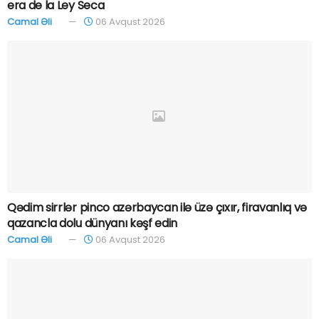
era de la Ley Seca
Camal Əli
06 Avqust 2026
Qədim sirrlər pinco azərbaycan ilə üzə çıxır, firavanlıq və
qazancla dolu dünyanı kəşf edin
Camal Əli
06 Avqust 2026