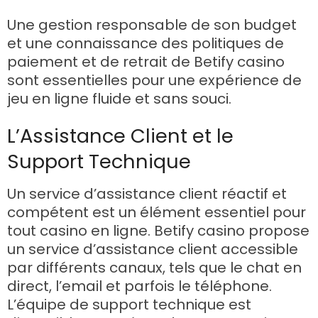
Une gestion responsable de son budget
et une connaissance des politiques de
paiement et de retrait de Betify casino
sont essentielles pour une expérience de
jeu en ligne fluide et sans souci.
L’Assistance Client et le
Support Technique
Un service d’assistance client réactif et
compétent est un élément essentiel pour
tout casino en ligne. Betify casino propose
un service d’assistance client accessible
par différents canaux, tels que le chat en
direct, l’email et parfois le téléphone.
L’équipe de support technique est