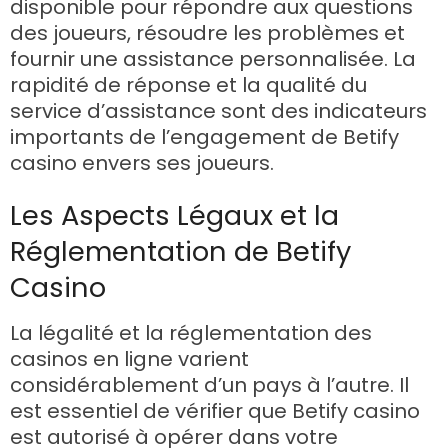
disponible pour répondre aux questions
des joueurs, résoudre les problèmes et
fournir une assistance personnalisée. La
rapidité de réponse et la qualité du
service d’assistance sont des indicateurs
importants de l’engagement de Betify
casino envers ses joueurs.
Les Aspects Légaux et la
Réglementation de Betify
Casino
La légalité et la réglementation des
casinos en ligne varient
considérablement d’un pays à l’autre. Il
est essentiel de vérifier que Betify casino
est autorisé à opérer dans votre