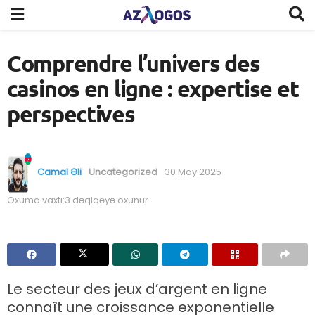
Comprendre l’univers des
casinos en ligne : expertise et
perspectives
Camal Əli
Uncategorized
30 May 2025
Oxuma vaxtı:3 dəqiqəyə oxunur
Le secteur des jeux d’argent en ligne
connaît une croissance exponentielle