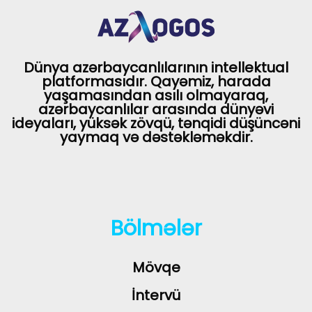
Dünya azərbaycanlılarının intellektual
platformasıdır. Qayəmiz, harada
yaşamasından asılı olmayaraq,
azərbaycanlılar arasında dünyəvi
ideyaları, yüksək zövqü, tənqidi düşüncəni
yaymaq və dəstəkləməkdir.
Bölmələr
Mövqe
İntervü