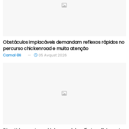
Obstáculos implacáveis demandam reflexos rápidos no
percurso chickenroad e muita atenção
Camal Əli
05 Avqust 2026