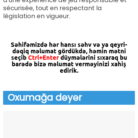
sécurisée, tout en respectant la
législation en vigueur.
Səhifəmizdə hər hansı səhv və ya qeyri-
dəqiq məlumat gördükdə, həmin mətni
seçib
Ctrl+Enter
düymələrini sıxaraq bu
barədə bizə məlumat verməyinizi xahiş
edirik.
Oxumağa
dəyər