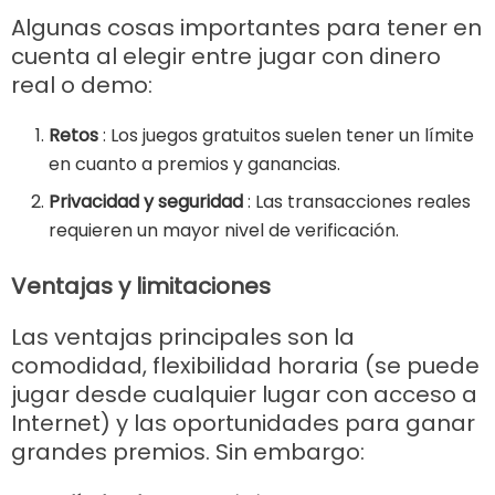
Algunas cosas importantes para tener en
cuenta al elegir entre jugar con dinero
real o demo:
Retos
: Los juegos gratuitos suelen tener un límite
en cuanto a premios y ganancias.
Privacidad y seguridad
: Las transacciones reales
requieren un mayor nivel de verificación.
Ventajas y limitaciones
Las ventajas principales son la
comodidad, flexibilidad horaria (se puede
jugar desde cualquier lugar con acceso a
Internet) y las oportunidades para ganar
grandes premios. Sin embargo: