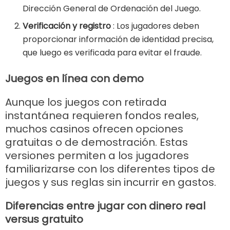
Dirección General de Ordenación del Juego.
Verificación y registro
: Los jugadores deben
proporcionar información de identidad precisa,
que luego es verificada para evitar el fraude.
Juegos en línea con demo
Aunque los juegos con retirada
instantánea requieren fondos reales,
muchos casinos ofrecen opciones
gratuitas o de demostración. Estas
versiones permiten a los jugadores
familiarizarse con los diferentes tipos de
juegos y sus reglas sin incurrir en gastos.
Diferencias entre jugar con dinero real
versus gratuito