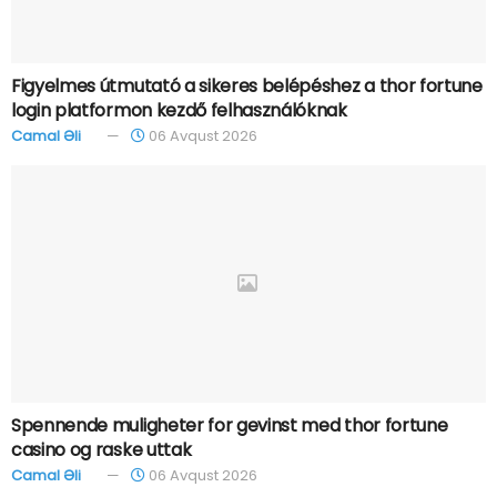
Figyelmes útmutató a sikeres belépéshez a thor fortune
login platformon kezdő felhasználóknak
Camal Əli
06 Avqust 2026
Spennende muligheter for gevinst med thor fortune
casino og raske uttak
Camal Əli
06 Avqust 2026