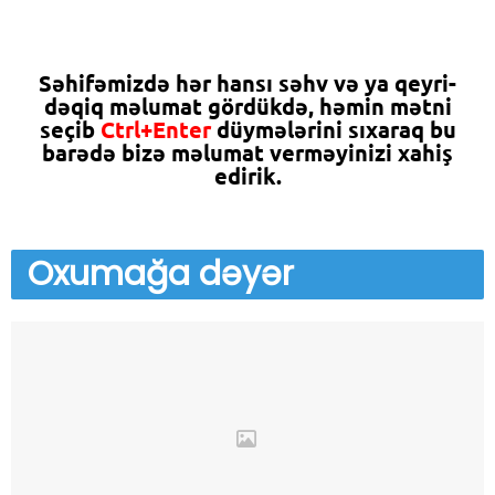
Səhifəmizdə hər hansı səhv və ya qeyri-
dəqiq məlumat gördükdə, həmin mətni
seçib
Ctrl+Enter
düymələrini sıxaraq bu
barədə bizə məlumat verməyinizi xahiş
edirik.
Oxumağa
dəyər