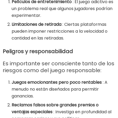
Películos de entretenimiento
: El juego adictivo es
un problema real que algunos jugadores podrían
experimentar.
Limitaciones de retirada
: Ciertas plataformas
pueden imponer restricciones a la velocidad o
cantidad en las retiradas.
Peligros y responsabilidad
Es importante ser consciente tanto de los
riesgos como del juego responsable:
Juegos emocionantes pero poco rentables
: A
menudo no están diseñados para permitir
ganancias.
Reclamos falsos sobre grandes premios o
ventajas especiales
: Investiga en profundidad al