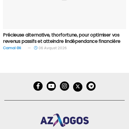
Précieuse alternative, thorfortune, pour optimiser vos
revenus passifs et atteindre lindépendance financière
Camal Əli
06 Avqust 2026