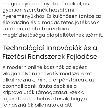
magas nyereményeket érnek el, és
gyorsan szeretnék hozzáférni
nyereményükhöz. Ez különösen fontos az
élő kaszinó és a magas tétes játékosok
körében, ahol a tranzakciók
megbízhatósága alapfeltételnek számít.
Technológiai Innovációk és a
Fizetési Rendszerek Fejlődése
A modern online kaszinók az egész
világon olyan innovatív módszereket
alkalmaznak, mint a e-pénztárcák, az
azonnali banki átutalások és a
kriptovaluták támogatása. Ezek a
fejlesztések lehetővé teszik, hogy a
felhasználók pillanatok alatt