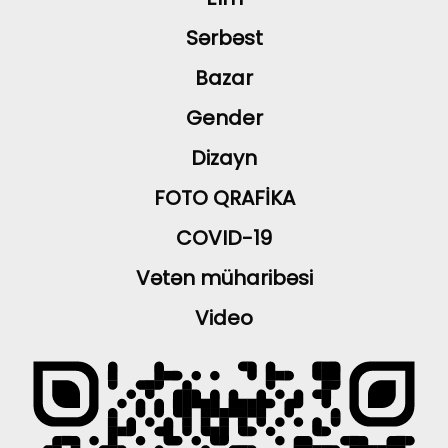
Sərbəst
Bazar
Gender
Dizayn
FOTO QRAFİKA
COVID-19
Vətən müharibəsi
Video