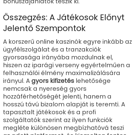
bónuszajánlatok teszik ki.
Összegzés: A Játékosok Előnyt
Jelentő Szempontok
A korszerű online kaszinók egyre inkább az
ügyfélszolgálat és a tranzakciók
gyorsasága irányába mozdulnak el,
hiszen az iparági verseny egyértelműen a
felhasználói élmény maximalizálására
irányul. A
gyors kifizetés
lehetősége
nemcsak a nyereség gyors
hozzáférhetőségét jelenti, hanem a
hosszú távú bizalom alapját is teremti. A
tapasztalt játékosok és a profi
szolgáltatók szerint az ilyen funkciók
megléte különösen megbízhatóvá teszi