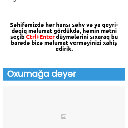
Səhifəmizdə hər hansı səhv və ya qeyri-
dəqiq məlumat gördükdə, həmin mətni
seçib
Ctrl+Enter
düymələrini sıxaraq bu
barədə bizə məlumat verməyinizi xahiş
edirik.
Oxumağa
dəyər