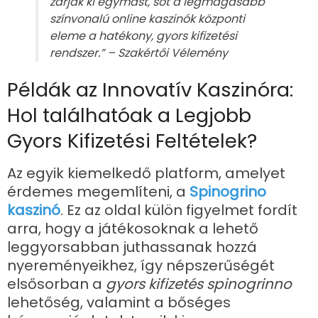
zárják ki egymást, sőt a legmagasabb
színvonalú online kaszinók központi
eleme a hatékony, gyors kifizetési
rendszer.” – Szakértői Vélemény
Példák az Innovatív Kaszinóra:
Hol találhatóak a Legjobb
Gyors Kifizetési Feltételek?
Az egyik kiemelkedő platform, amelyet
érdemes megemlíteni, a
Spinogrino
kaszinó
. Ez az oldal külön figyelmet fordít
arra, hogy a játékosoknak a lehető
leggyorsabban juthassanak hozzá
nyereményeikhez, így népszerűségét
elsősorban a
gyors kifizetés spinogrinno
lehetőség, valamint a bőséges