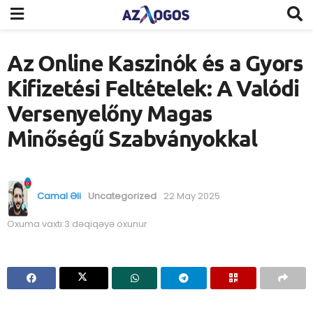
Az Online Kaszinók és a Gyors
Kifizetési Feltételek: A Valódi
Versenyelőny Magas
Minőségű Szabványokkal
Camal Əli
Uncategorized
22 May 2025
Oxuma vaxtı:3 dəqiqəyə oxunur