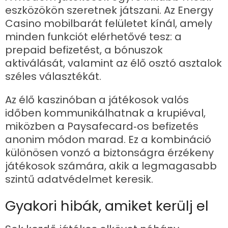
eszközökön szeretnek játszani. Az Energy
Casino mobilbarát felületet kínál, amely
minden funkciót elérhetővé tesz: a
prepaid befizetést, a bónuszok
aktiválását, valamint az élő osztó asztalok
széles választékát.
Az élő kaszinóban a játékosok valós
időben kommunikálhatnak a krupiéval,
miközben a Paysafecard‑os befizetés
anonim módon marad. Ez a kombináció
különösen vonzó a biztonságra érzékeny
játékosok számára, akik a legmagasabb
szintű adatvédelmet keresik.
Gyakori hibák, amiket kerülj el