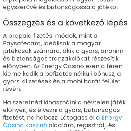
egyszerűvé és biztonságossá a játékot.
Összegzés és a következő lépés
A prepaid fizetési módok, mint a
Paysafecard, ideálisak a magyar
játékosok számára, akik a gyors, anonim
és biztonságos tranzakciókat részesítik
előnyben. Az Energy Casino ezen a téren
kiemelkedik a befizetés nélküli bónusz, a
gyors kifizetések és a mobilbarát felület
révén.
Ha szeretnéd kihasználni a névtelen játék
előnyeit, és élvezni a gyors, biztonságos
fizetést, ne habozz! Látogass el a
Energy
Casino kaszinó
oldalára, regisztrálj, és