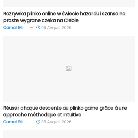
Rozrywka plinko online w świecie hazardu i szansa na
proste wygrane czeka na Ciebie
Camal Əli
05 Avqust 2026
Réussir chaque descente au plinko game grâce à une
approche méthodique et intuitive
Camal Əli
05 Avqust 2026