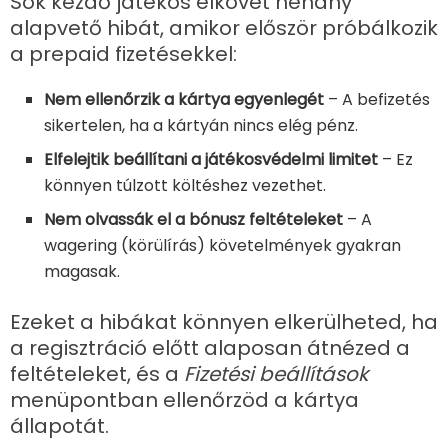
Sok kezdő játékos elkövet néhány
alapvető hibát, amikor először próbálkozik
a prepaid fizetésekkel:
Nem ellenőrzik a kártya egyenlegét
– A befizetés
sikertelen, ha a kártyán nincs elég pénz.
Elfelejtik beállítani a játékosvédelmi limitet
– Ez
könnyen túlzott költéshez vezethet.
Nem olvassák el a bónusz feltételeket
– A
wagering (körülírás) követelmények gyakran
magasak.
Ezeket a hibákat könnyen elkerülheted, ha
a regisztráció előtt alaposan átnézed a
feltételeket, és a
Fizetési beállítások
menüpontban ellenőrzöd a kártya
állapotát.