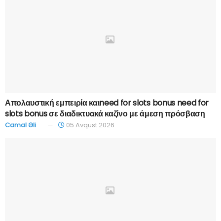
Απολαυστική εμπειρία καιneed for slots bonus need for
slots bonus σε διαδικτυακά καζίνο με άμεση πρόσβαση
Camal Əli
05 Avqust 2026