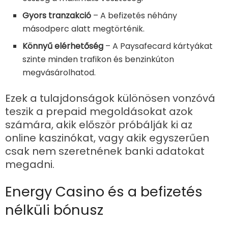
Gyors tranzakció
– A befizetés néhány
másodperc alatt megtörténik.
Könnyű elérhetőség
– A Paysafecard kártyákat
szinte minden trafikon és benzinkúton
megvásárolhatod.
Ezek a tulajdonságok különösen vonzóvá
teszik a prepaid megoldásokat azok
számára, akik először próbálják ki az
online kaszinókat, vagy akik egyszerűen
csak nem szeretnének banki adatokat
megadni.
Energy Casino és a befizetés
nélküli bónusz