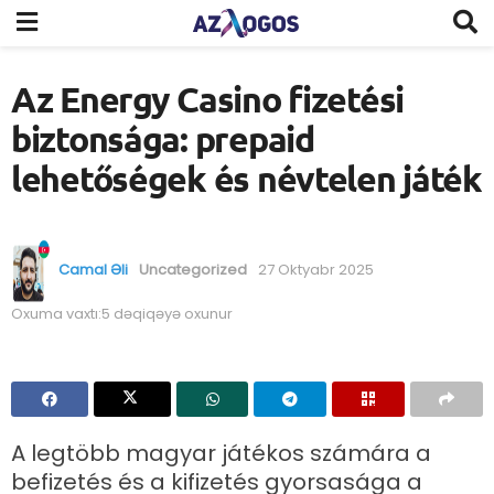
Az Energy Casino fizetési
biztonsága: prepaid
lehetőségek és névtelen játék
Camal Əli
Uncategorized
27 Oktyabr 2025
Oxuma vaxtı:5 dəqiqəyə oxunur
A legtöbb magyar játékos számára a
befizetés és a kifizetés gyorsasága a