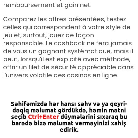
remboursement et gain net.
Comparez les offres présentées, testez
celles qui correspondent à votre style de
jeu et, surtout, jouez de façon
responsable. Le cashback ne fera jamais
de vous un gagnant systématique, mais il
peut, lorsqu’il est exploité avec méthode,
offrir un filet de sécurité appréciable dans
l’univers volatile des casinos en ligne.
Səhifəmizdə hər hansı səhv və ya qeyri-
dəqiq məlumat gördükdə, həmin mətni
seçib
Ctrl+Enter
düymələrini sıxaraq bu
barədə bizə məlumat verməyinizi xahiş
edirik.