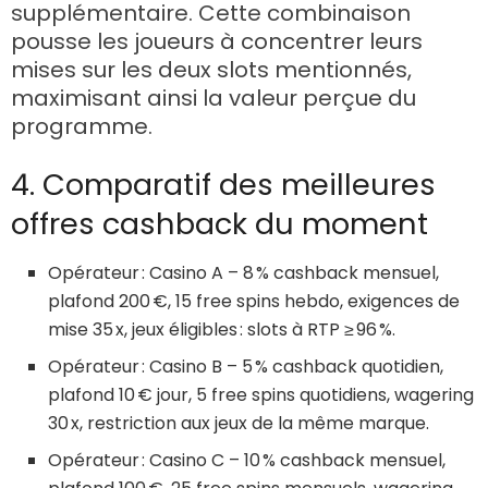
supplémentaire. Cette combinaison
pousse les joueurs à concentrer leurs
mises sur les deux slots mentionnés,
maximisant ainsi la valeur perçue du
programme.
4. Comparatif des meilleures
offres cashback du moment
Opérateur : Casino A – 8 % cashback mensuel,
plafond 200 €, 15 free spins hebdo, exigences de
mise 35 x, jeux éligibles : slots à RTP ≥ 96 %.
Opérateur : Casino B – 5 % cashback quotidien,
plafond 10 € jour, 5 free spins quotidiens, wagering
30 x, restriction aux jeux de la même marque.
Opérateur : Casino C – 10 % cashback mensuel,