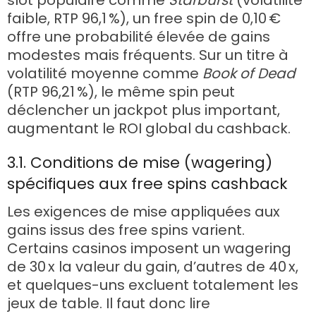
faible, RTP 96,1 %), un free spin de 0,10 €
offre une probabilité élevée de gains
modestes mais fréquents. Sur un titre à
volatilité moyenne comme
Book of Dead
(RTP 96,21 %), le même spin peut
déclencher un jackpot plus important,
augmentant le ROI global du cashback.
3.1. Conditions de mise (wagering)
spécifiques aux free spins cashback
Les exigences de mise appliquées aux
gains issus des free spins varient.
Certains casinos imposent un wagering
de 30 x la valeur du gain, d’autres de 40 x,
et quelques-uns excluent totalement les
jeux de table. Il faut donc lire