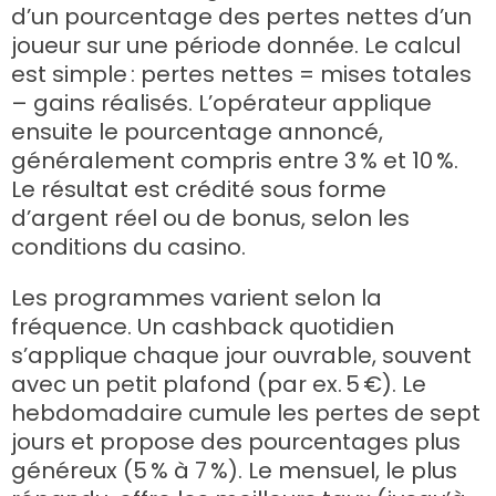
d’un pourcentage des pertes nettes d’un
joueur sur une période donnée. Le calcul
est simple : pertes nettes = mises totales
– gains réalisés. L’opérateur applique
ensuite le pourcentage annoncé,
généralement compris entre 3 % et 10 %.
Le résultat est crédité sous forme
d’argent réel ou de bonus, selon les
conditions du casino.
Les programmes varient selon la
fréquence. Un cashback quotidien
s’applique chaque jour ouvrable, souvent
avec un petit plafond (par ex. 5 €). Le
hebdomadaire cumule les pertes de sept
jours et propose des pourcentages plus
généreux (5 % à 7 %). Le mensuel, le plus