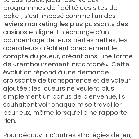
programmes de fidélité des sites de
poker, s’est imposé comme l’un des
leviers marketing les plus puissants des
casinos en ligne. En échange d’un
pourcentage de leurs pertes nettes, les
opérateurs créditent directement le
compte du joueur, créant ainsi une forme
de « remboursement instantané ». Cette
évolution répond à une demande
croissante de transparence et de valeur
ajoutée : les joueurs ne veulent plus
simplement un bonus de bienvenue, ils
souhaitent voir chaque mise travailler
pour eux, même lorsqu’elle ne rapporte
rien.
Pour découvrir d’autres stratégies de jeu,