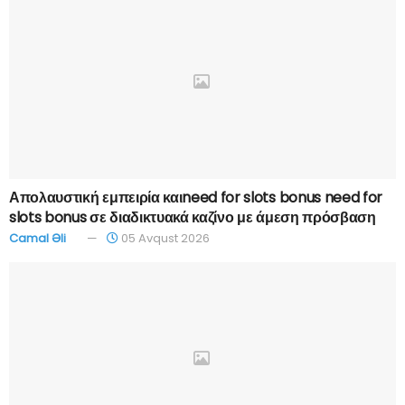
Απολαυστική εμπειρία καιneed for slots bonus need for
slots bonus σε διαδικτυακά καζίνο με άμεση πρόσβαση
Camal Əli
05 Avqust 2026