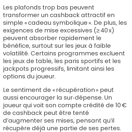
Les plafonds trop bas peuvent
transformer un cashback attractif en
simple « cadeau symbolique ». De plus, les
exigences de mise excessives (≥ 40 x)
peuvent absorber rapidement le
bénéfice, surtout sur les jeux à faible
volatilité. Certains programmes excluent
les jeux de table, les paris sportifs et les
jackpots progressifs, limitant ainsi les
options du joueur.
Le sentiment de « récupération » peut
aussi encourager la sur‑dépense. Un
joueur qui voit son compte crédité de 10 €
de cashback peut être tenté
d’augmenter ses mises, pensant qu’il
récupère déjà une partie de ses pertes.