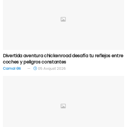
Divertida aventura chickenroad desafía tu reflejos entre
coches y peligros constantes
Camal Əli
05 Avqust 2026