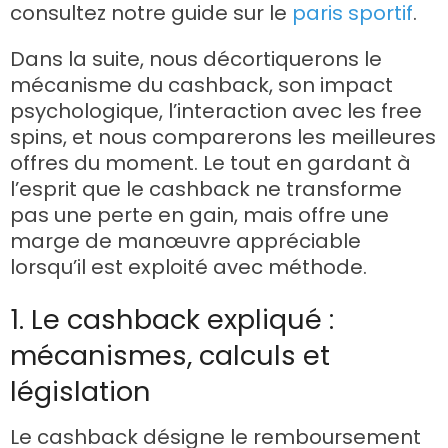
consultez notre guide sur le
paris sportif
.
Dans la suite, nous décortiquerons le
mécanisme du cashback, son impact
psychologique, l’interaction avec les free
spins, et nous comparerons les meilleures
offres du moment. Le tout en gardant à
l’esprit que le cashback ne transforme
pas une perte en gain, mais offre une
marge de manœuvre appréciable
lorsqu’il est exploité avec méthode.
1. Le cashback expliqué :
mécanismes, calculs et
législation
Le cashback désigne le remboursement