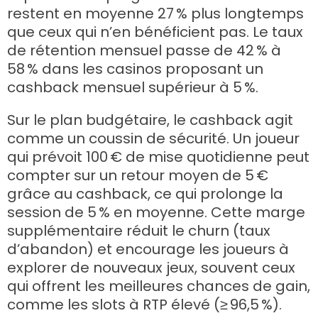
restent en moyenne 27 % plus longtemps
que ceux qui n’en bénéficient pas. Le taux
de rétention mensuel passe de 42 % à
58 % dans les casinos proposant un
cashback mensuel supérieur à 5 %.
Sur le plan budgétaire, le cashback agit
comme un coussin de sécurité. Un joueur
qui prévoit 100 € de mise quotidienne peut
compter sur un retour moyen de 5 €
grâce au cashback, ce qui prolonge la
session de 5 % en moyenne. Cette marge
supplémentaire réduit le churn (taux
d’abandon) et encourage les joueurs à
explorer de nouveaux jeux, souvent ceux
qui offrent les meilleures chances de gain,
comme les slots à RTP élevé (≥ 96,5 %).