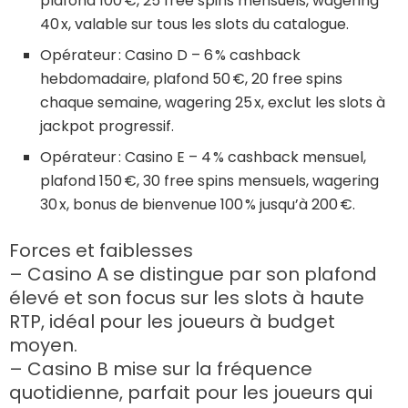
plafond 100 €, 25 free spins mensuels, wagering
40 x, valable sur tous les slots du catalogue.
Opérateur : Casino D – 6 % cashback
hebdomadaire, plafond 50 €, 20 free spins
chaque semaine, wagering 25 x, exclut les slots à
jackpot progressif.
Opérateur : Casino E – 4 % cashback mensuel,
plafond 150 €, 30 free spins mensuels, wagering
30 x, bonus de bienvenue 100 % jusqu’à 200 €.
Forces et faiblesses
– Casino A se distingue par son plafond
élevé et son focus sur les slots à haute
RTP, idéal pour les joueurs à budget
moyen.
– Casino B mise sur la fréquence
quotidienne, parfait pour les joueurs qui