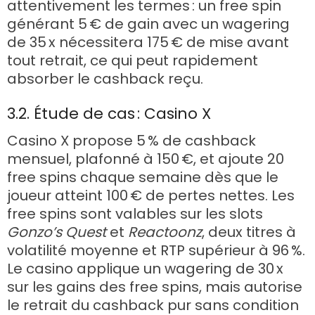
attentivement les termes : un free spin
générant 5 € de gain avec un wagering
de 35 x nécessitera 175 € de mise avant
tout retrait, ce qui peut rapidement
absorber le cashback reçu.
3.2. Étude de cas : Casino X
Casino X propose 5 % de cashback
mensuel, plafonné à 150 €, et ajoute 20
free spins chaque semaine dès que le
joueur atteint 100 € de pertes nettes. Les
free spins sont valables sur les slots
Gonzo’s Quest
et
Reactoonz
, deux titres à
volatilité moyenne et RTP supérieur à 96 %.
Le casino applique un wagering de 30 x
sur les gains des free spins, mais autorise
le retrait du cashback pur sans condition