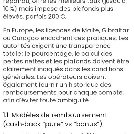
répandu, offre les meilleurs taux (jusqu’à
10 %) mais impose des plafonds plus
élevés, parfois 200 €.
En Europe, les licences de Malte, Gibraltar
ou Curaçao encadrent ces pratiques. Les
autorités exigent une transparence
totale : le pourcentage, le calcul des
pertes nettes et les plafonds doivent être
clairement indiqués dans les conditions
générales. Les opérateurs doivent
également fournir un historique des
remboursements pour chaque compte,
afin d’éviter toute ambiguïté.
1.1. Modèles de remboursement
(cash‑back “pure” vs “bonus”)