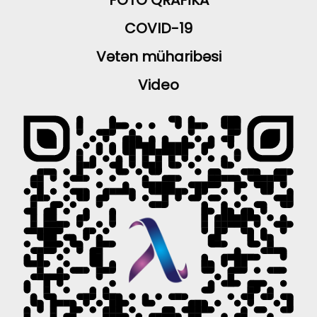
COVID-19
Vətən müharibəsi
Video